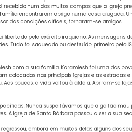
oi recebido num dos muitos campos que a Igreja pre
ua família encontraram abrigo numa casa alugada. U
ar das condições difíceis, tornaram-se amigos.
i libertado pelo exército iraquiano. As mensagens d
es. Tudo foi saqueado ou destruído, primeiro pelo I
ramlesh com a sua família. Karamlesh foi uma das p
am colocadas nas principais igrejas e as estradas 
Aos poucos, a vida voltou à aldeia. Abriram-se loja
 pacíficas. Nunca suspeitávamos que algo tão mau 
es. A Igreja de Santa Bárbara passou a ser a sua sed
 já regressou, embora em muitas delas alguns dos