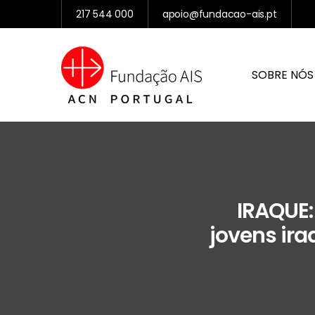
217 544 000
apoio@fundacao-ais.pt
SOBRE NÓS
IRAQUE:
jovens ir