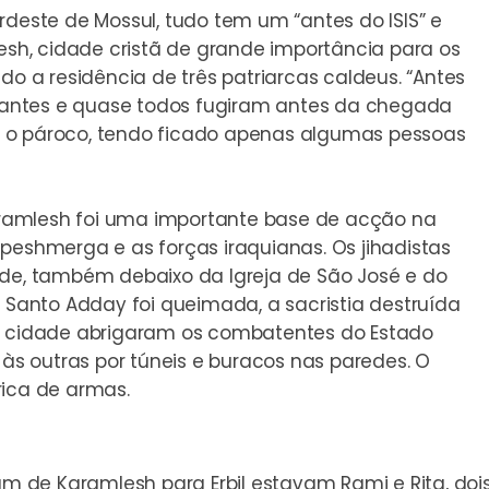
rdeste de Mossul, tudo tem um “antes do ISIS” e
lesh, cidade cristã de grande importância para os
do a residência de três patriarcas caldeus. “Antes
bitantes e quase todos fugiram antes da chegada
foi o pároco, tendo ficado apenas algumas pessoas
 Karamlesh foi uma importante base de acção na
peshmerga e as forças iraquianas. Os jihadistas
ade, também debaixo da Igreja de São José e do
e Santo Adday foi queimada, a sacristia destruída
da cidade abrigaram os combatentes do Estado
s outras por túneis e buracos nas paredes. O
rica de armas.
ram de Karamlesh para Erbil estavam Rami e Rita, d