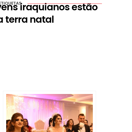
ovens iraquianos estão
ETIQUETAS
 terra natal