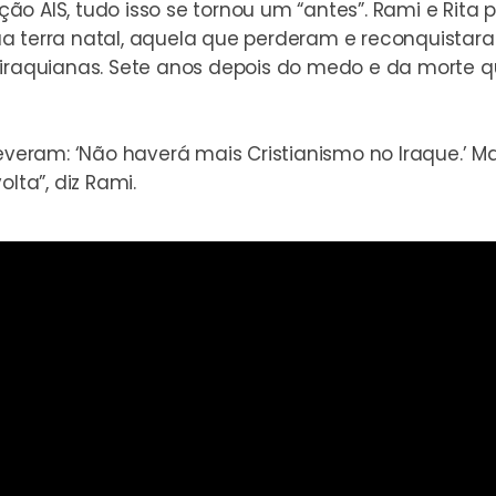
ão AIS, tudo isso se tornou um “antes”. Rami e Rita
a terra natal, aquela que perderam e reconquistar
s iraquianas. Sete anos depois do medo e da mort
reveram: ‘Não haverá mais Cristianismo no Iraque.’ 
lta”, diz Rami.