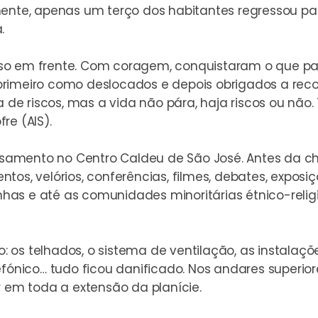
mente, apenas um terço dos habitantes regressou p
.
so em frente. Com coragem, conquistaram o que par
do primeiro como deslocados e depois obrigados a re
a de riscos, mas a vida não pára, haja riscos ou não
re (AIS).
casamento no Centro Caldeu de São José
. Antes da c
os, velórios, conferências, filmes, debates, exposiç
izinhas e até as comunidades minoritárias étnico-re
o: os telhados, o sistema de ventilação, as instalaçõe
lefónico… tudo ficou danificado. Nos andares superi
r em toda a extensão da planície.