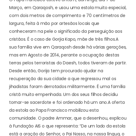
Março, em Qaraqosh, e usou uma estola muito especial,
com dois metros de comprimento e 70 centímetros de
largura, feita à mão por artesãos locais que
conheceram na pele o significado da perseguição aos
cristãos. É o caso de
Gorjia Kapo
, mãe de três filhos.
A
sua família vive em Qaraqosh desde há várias gerações,
mas em Agosto de 2014, perante a ocupação destas
terras pelos terroristas do Daesh, todos tiveram de partir.
Desde então, Gorija tem procurado ajudar na
recuperação da sua cidade a que regressou mal os
jihadistas foram derrotados militarmente. É uma família
cristã muito empenhada. Um dos seus filhos decidiu
tornar-se sacerdote e foi ordenado há um ano.
A oferta
da estola ao Papa Francisco mobilizou esta
comunidade. O padre Ammar, que a desenhou, explicou
à Fundação AIS o que representa: “De um lado da estola
está a oração do Senhor, o Pai Nosso, na nossa língua, o