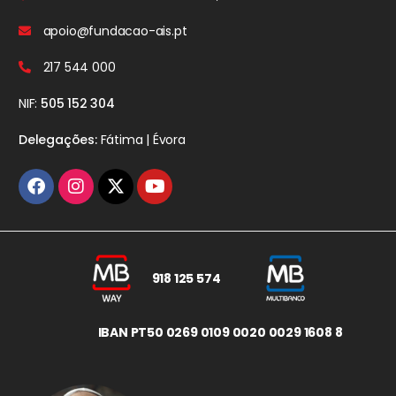
apoio@fundacao-ais.pt
217 544 000
NIF:
505 152 304
Delegações:
Fátima | Évora
918 125 574
IBAN PT50 0269 0109 0020 0029 1608 8