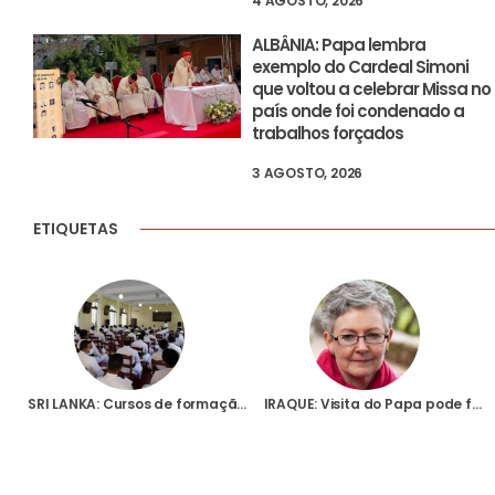
4 AGOSTO, 2026
ALBÂNIA: Papa lembra
exemplo do Cardeal Simoni
que voltou a celebrar Missa no
país onde foi condenado a
trabalhos forçados
3 AGOSTO, 2026
ETIQUETAS
SRI LANKA: Cursos de formação contínua para padres, religiosas e leigos que trabalham na pastoral dos traumatizados
IRAQUE: Visita do Papa pode fazer “comunidade internacional ajudar mais”, diz responsável da AIS que acompanhou a viagem