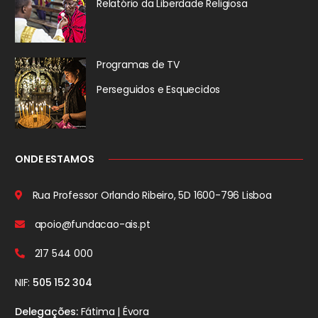
Relatório da
Liberdade Religiosa
Programas de TV
Perseguidos
e Esquecidos
ONDE ESTAMOS
Rua Professor Orlando Ribeiro, 5D
1600-796 Lisboa
apoio@fundacao-ais.pt
217 544 000
NIF:
505 152 304
Delegações:
Fátima | Évora