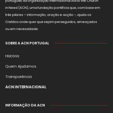
português da organização internacional Aid to the Church
in Need (ACN), uma fundação pontifícia que, com base em
três pilares – informação, oração e acção -, ajuda os
Cristãos onde quer que sejam perseguidos, ameaçados
ou em necessidade.
SOBRE A ACN PORTUGAL
História
Quem Ajudamos
Transparência
ACN INTERNACIONAL
INFORMAÇÃO DA ACN