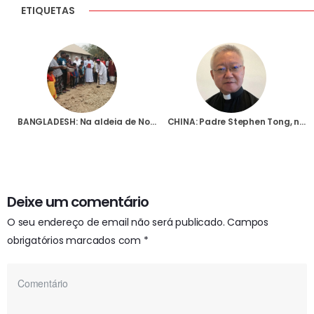
ETIQUETAS
BANGLADESH: Na aldeia de Noyanagar, os cristãos rezam numa capela onde a chuva entra pelo telhado
CHINA: Padre Stephen Tong, nascido em Macau e com nacionalidade portuguesa, foi nomeado provincial dos jesuítas na China
Deixe um comentário
O seu endereço de email não será publicado.
Campos
obrigatórios marcados com
*