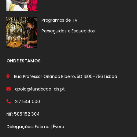
Programas de TV
Perseguidos
e Esquecidos
ONDE ESTAMOS
Rua Professor Orlando Ribeiro, 5D
1600-796 Lisboa
apoio@fundacao-ais.pt
217 544 000
NIF:
505 152 304
Delegações:
Fátima | Évora