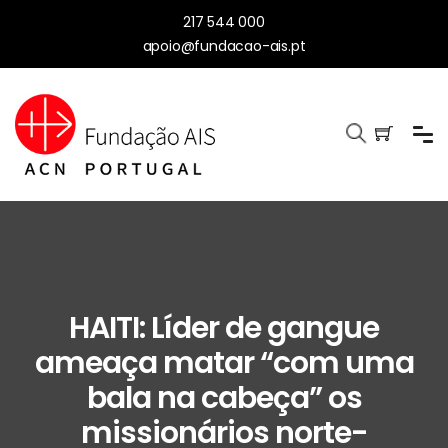
217 544 000
apoio@fundacao-ais.pt
HAITI: Líder de gangue
ameaça matar “com uma
bala na cabeça” os
missionários norte-