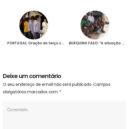
PORTUGAL: Oração do terço com as crianças “foi um sucesso”, diz directora da AIS, referindo a “importância” deste evento
BURQUINA FASO: “A situação é dramática”, afirma Cardeal Philippe Ouèadraogo face à onda de violência que afecta a região
Deixe um comentário
O seu endereço de email não será publicado.
Campos
obrigatórios marcados com
*