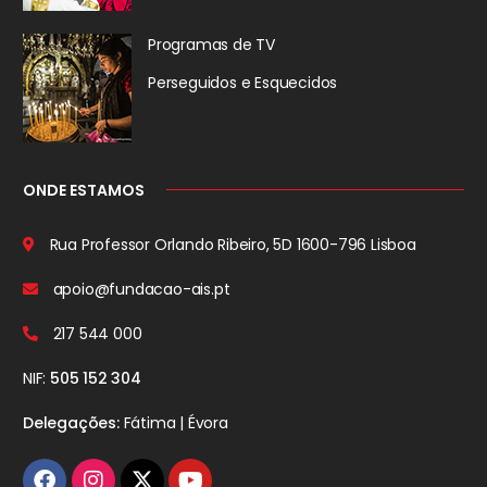
Programas de TV
Perseguidos
e Esquecidos
ONDE ESTAMOS
Rua Professor Orlando Ribeiro, 5D
1600-796 Lisboa
apoio@fundacao-ais.pt
217 544 000
NIF:
505 152 304
Delegações:
Fátima | Évora