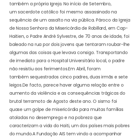
também a própria Igreja. No início de Setembro,
um
sacerdote católico foi mesmo assassinado
na
sequência de um assalto na via pública. Pároco da Igreja
de Nossa Senhora da Misericórdia de Robillard, em Cap-
Haïtien, o Padre Andrè Sylvestre, de 70 anos de idade, foi
baleado na rua por dois jovens que tentaram roubar-lhe
algumas das coisas que levava consigo. Transportando
de imediato para o Hospital Universitário local, o padre
não resistiu aos ferimentos.
Em Abril, foram
também
sequestrados cinco padres, duas irmãs e sete
leigos
.
De facto, parece haver alguma relação entre o
aumento da violência e as consequências trágicas do
brutal
terramoto de Agosto
deste ano. O sismo foi
quase um golpe de misericórdia para muitas famílias
atoladas no desemprego e na pobreza que
caracterizam a vida do Haiti, um dos países mais pobres
do mundo.
A Fundação AIS tem vindo a acompanhar