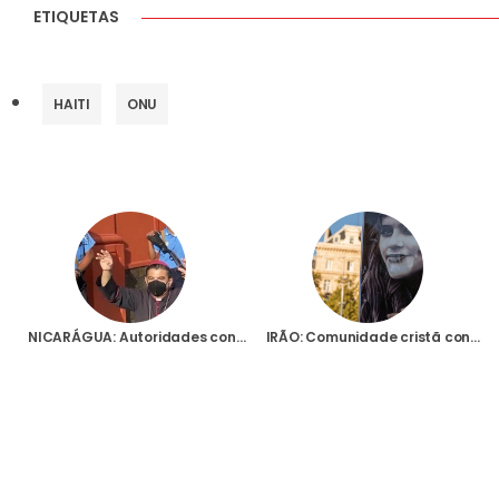
ETIQUETAS
HAITI
ONU
NICARÁGUA: Autoridades continuam repressão da comunidade cristã, 50 dias após prisão do Bispo de Matagalpa
IRÃO: Comunidade cristã condena “opressão” das mulheres e “violação” dos direitos humanos no país