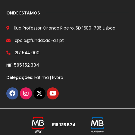
ONDE ESTAMOS
Rua Professor Orlando Ribeiro, 5D
1600-796 Lisboa
apoio@fundacao-ais.pt
217 544 000
NIF:
505 152 304
Delegações:
Fátima | Évora
918 125 574