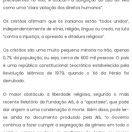
precedentes no Irão, e atacam a obrigação do uso do véu
como uma “clara violação dos direitos humanos”.
Os cristãos afirmam que os iranianos estão “todos unidos”,
independentemente de etnia, religião, língua ou credo, na luta
“contra a injustiça, a opressão e ditadura religiosa”.
Os cristãos são uma muito pequena minoria no Irão, apenas
0,7% da população, ou seja, cerca de 600 mil pessoas. O país
é uma república constitucional teocrática estabelecida pela
Revolução Islâmica de 1979, quando o Xá da Pérsia foi
derrubado.
O maior obstáculo à liberdade religiosa, segundo o mais
recente Relatório da Fundação AIS, é a “apostasia”, que pode
dar origem a uma condenação à morte. Além disso, pode ler-
se ainda no documento produzido pela AIS, “o Governo
continua a fazer cumprir a segregação de género em todo o