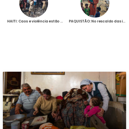
HAITI: Caos e violência estão a levar o país para a catástrofe humanitária, avisa responsável da ONU
PAQUISTÃO: No rescaldo das inundações, os pobres agricultores cristãos olham com desespero para o futuro