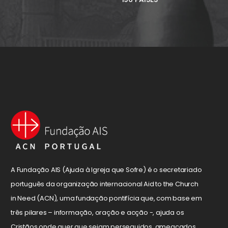
A Fundação AIS (Ajuda à Igreja que Sofre) é o secretariado
português da organização internacional Aid to the Church
in Need (ACN), uma fundação pontifícia que, com base em
três pilares – informação, oração e acção -, ajuda os
Cristãos onde quer que sejam perseguidos, ameaçados