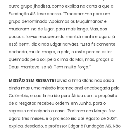
outro grupo jihadista, como explica na carta a que a
Fundação AIS teve acesso. “Trocaram-na para um
grupo denominado ‘Apoiamos os Muçulmanos’ e
mudaram-na de lugar, para mais longe. Mas, aos
poucos, foi-se recuperando mentalmente e agora já
está bem”, diz ainda Edgar Narváez. “Está fisicamente
acabada, muito magra, a pele, o rosto parece estar
queimado pelo sol, pelo clima do Mali, mas, graças a
Deus, manteve-se sã. Tem muita força.”
MISSÃO SEM RESGATE
Talvez a Irmã Glória não saiba
ainda mas uma missão internacional encabeçada pela
Colômbia, e que tinha ido para África com o propósito
de a resgatar, recebeu ordem, em Junho, para o
regresso antecipado a casa. “Partiram em Março, fez
agora três meses, e o projecto iria até Agosto de 2021”,
explica, desolado, o professor Edgar à Fundação AIS.
Não