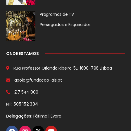
Programas de TV
Perseguidos
e Esquecidos
ONDE ESTAMOS
Rua Professor Orlando Ribeiro, 5D
1600-796 Lisboa
apoio@fundacao-ais.pt
217 544 000
NIF:
505 152 304
Delegações:
Fátima | Évora