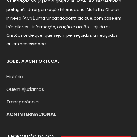
A Fundação AIS (Ajuda à Igreja que Sofre) é o secretariado
português da organização internacional Aid to the Church
in Need (ACN), uma fundação pontifícia que, com base em
três pilares – informação, oração e acção -, ajuda os
Cristãos onde quer que sejam perseguidos, ameaçados
ou em necessidade.
SOBRE A ACN PORTUGAL
História
Quem Ajudamos
Transparência
ACN INTERNACIONAL
INFORMAÇÃO DA ACN