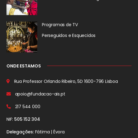
Programas de TV
Perseguidos
e Esquecidos
ONDE ESTAMOS
Rua Professor Orlando Ribeiro, 5D
1600-796 Lisboa
apoio@fundacao-ais.pt
217 544 000
NIF:
505 152 304
Delegações:
Fátima | Évora