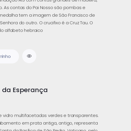
. As contas do Pai Nosso são pombas e
A medalha tem a imagem de São Francisco de
enhora do outro. O crucifixo é a Cruz Tau. O
 do alfabeto hebraico
rrinho
u da Esperança
 vidro multifacetadas verdes e transparentes.
bamento em prata antiga, antigo, representa
Santa da Basílica de São Pedro, Vaticano, pelo