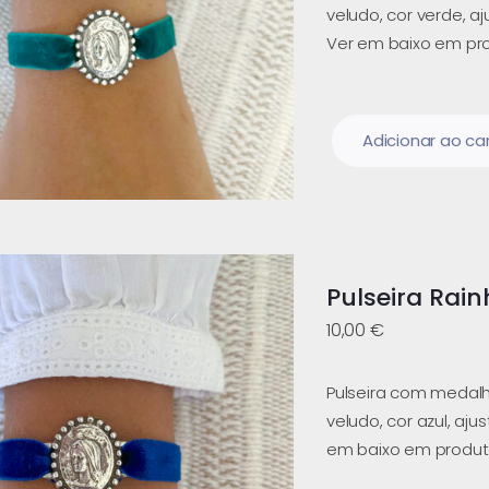
veludo, cor verde, a
Ver em baixo em pro
Adicionar ao ca
Pulseira Rain
10,00
€
Pulseira com medalh
veludo, cor azul, aju
em baixo em produt