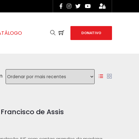
ATÁLOGO
DONATIVO
m
Francisco de Assis
Fundação AIS com contas grandes de madeira,