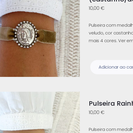
10,00
€
Pulseira com medalh
veludo, cor castanho
mais 4 cores. Ver e
Adicionar ao ca
Pulseira Rai
10,00
€
Pulseira com medalh