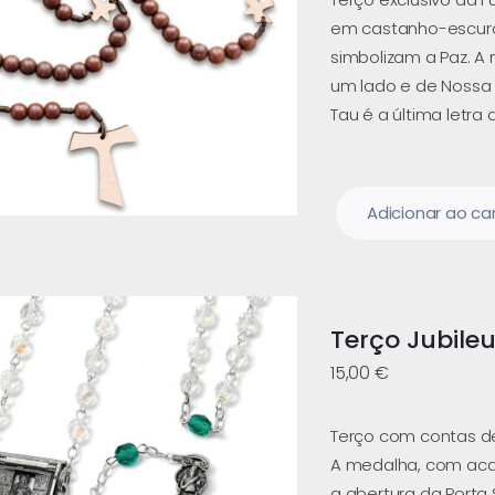
em castanho-escuro
simbolizam a Paz. 
um lado e de Nossa S
Tau é a última letra
Adicionar ao ca
Terço Jubile
15,00
€
Terço com contas de
A medalha, com aca
a abertura da Porta 