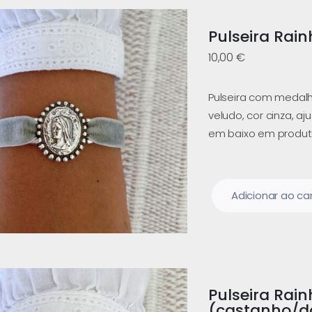
Pulseira Rain
10,00
€
Pulseira com medalh
veludo, cor cinza, aj
em baixo em produt
Adicionar ao ca
Pulseira Rai
(castanho/d