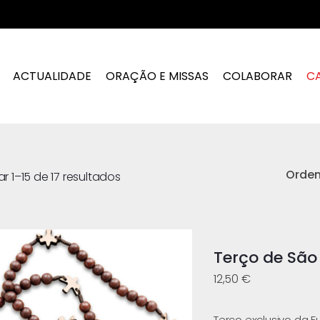
ACTUALIDADE
ORAÇÃO E MISSAS
COLABORAR
C
Orde
r 1–15 de 17 resultados
Terço de São 
12,50
€
Terço exclusivo da 