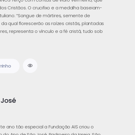
dos Cristãos. O crucifixo e a medalha baseiam-
rtuliano: “Sangue de mártires, semente de
 da qual florescerão as raízes cristãs, plantadas
es, representa o vínculo e a fé cristã, tudo sob
rrinho
 José
te ano tão especial a Fundação AIS criou o
do Ano de São José, Padroeiro da Igreja. São