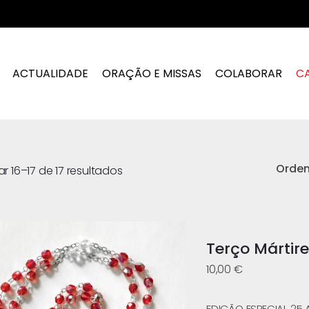
ACTUALIDADE
ORAÇÃO E MISSAS
COLABORAR
C
Orde
r 16–17 de 17 resultados
Terço Mártire
10,00
€
EDIÇÃO ESPECIAL 25 