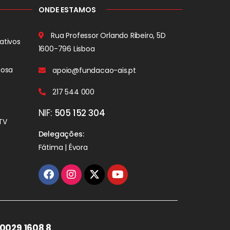
ONDE ESTAMOS
Rua Professor Orlando Ribeiro, 5D
ativos
1600-796 Lisboa
iosa
apoio@fundacao-ais.pt
217 544 000
NIF:
505 152 304
TV
Delegações:
Fátima | Évora
0029 1608 8