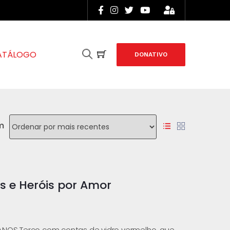
ATÁLOGO
DONATIVO
m
s e Heróis por Amor
ANOS Terço com contas de vidro vermelho, que