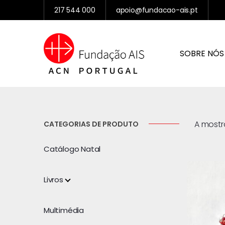
217 544 000
apoio@fundacao-ais.pt
SOBRE NÓS
A mostra
CATEGORIAS DE PRODUTO
Catálogo Natal
Livros
Multimédia