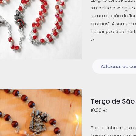
simboliza o sangue 
se na citação de Te
cristãos”. A semente
no sangue dos mártir
o
Adicionar ao ca
Terço de São
10,00
€
Para celebrarmos es
Terço Comemorativo 