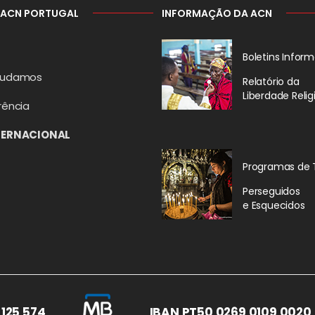
 ACN PORTUGAL
INFORMAÇÃO DA ACN
Boletins Inform
judamos
Relatório da
Liberdade Relig
rência
TERNACIONAL
Programas de 
Perseguidos
e Esquecidos
 125 574
IBAN PT50 0269 0109 0020 