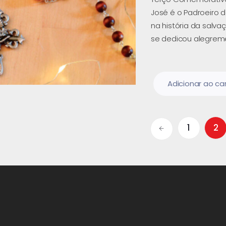
José é o Padroeiro d
na história da salv
se dedicou alegrem
Adicionar ao ca
1
2