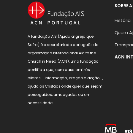
SOBRE A
História
Quem A
A Fundação AIS (Ajuda à Igreja que
Transpa
Sofre) é o secretariado português da
organização internacional Aid to the
ACN IN
Church in Need (ACN), uma fundação
pontifícia que, com base em três
pilares – informação, oração e acção -,
ajuda os Cristãos onde quer que sejam
perseguidos, ameaçados ou em
necessidade.
918