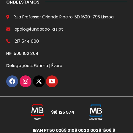
ONDE ESTAMOS
Rua Professor Orlando Ribeiro, 5D
1600-796 Lisboa
apoio@fundacao-ais.pt
217 544 000
NIF:
505 152 304
Delegações:
Fátima | Évora
918 125 574
IBAN PT50 0269 0109 0020 0029 1608 8