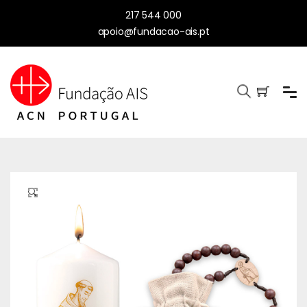
217 544 000
apoio@fundacao-ais.pt
🔍