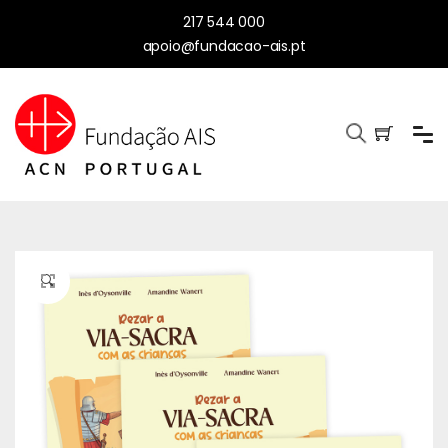
217 544 000
apoio@fundacao-ais.pt
🔍