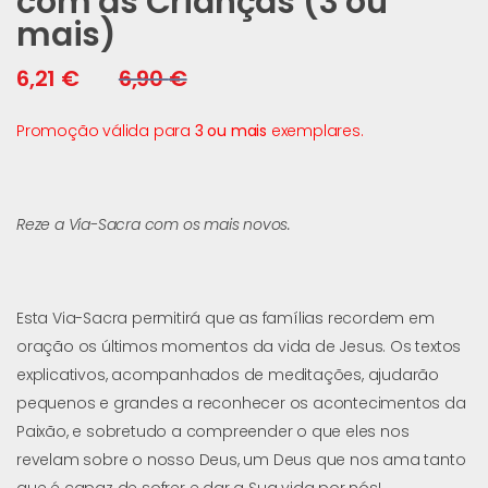
com as Crianças (3 ou
mais)
6,21
€
6,90
€
Promoção válida para
3 ou mais
exemplares.
Reze a Via-Sacra com os mais novos.
Esta Via-Sacra permitirá que as famílias recordem em
oração os últimos momentos da vida de Jesus.
Os textos
explicativos, acompanhados de meditações, ajudarão
pequenos e grandes a reconhecer os acontecimentos da
Paixão, e sobretudo a compreender o que eles nos
revelam sobre o nosso Deus, um Deus que nos ama tanto
que é capaz de sofrer e dar a Sua vida por nós!