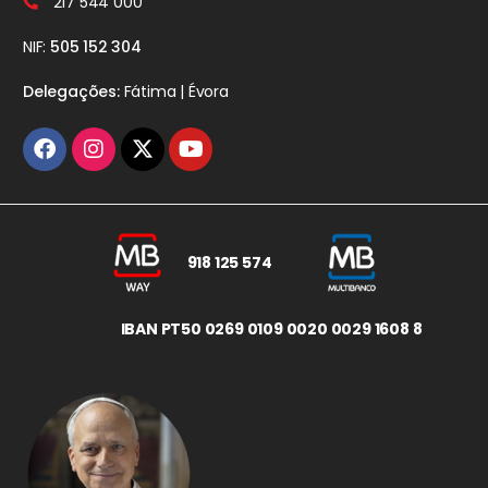
217 544 000
NIF:
505 152 304
Delegações:
Fátima | Évora
918 125 574
IBAN PT50 0269 0109 0020 0029 1608 8