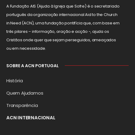
A Fundação AIS (Ajuda à Igreja que Sofre) é o secretariado
português da organização internacional Aid to the Church
in Need (ACN), uma fundação pontifícia que, com base em
três pilares – informação, oração e acção -, ajuda os
Cristãos onde quer que sejam perseguidos, ameaçados
ou em necessidade.
SOBRE A ACN PORTUGAL
História
Quem Ajudamos
Transparência
ACN INTERNACIONAL