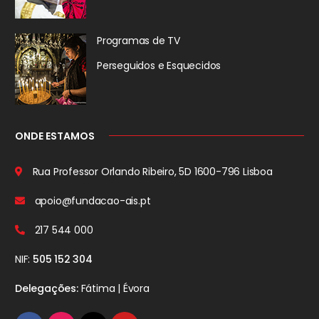
Programas de TV
Perseguidos
e Esquecidos
ONDE ESTAMOS
Rua Professor Orlando Ribeiro, 5D
1600-796 Lisboa
apoio@fundacao-ais.pt
217 544 000
NIF:
505 152 304
Delegações:
Fátima | Évora