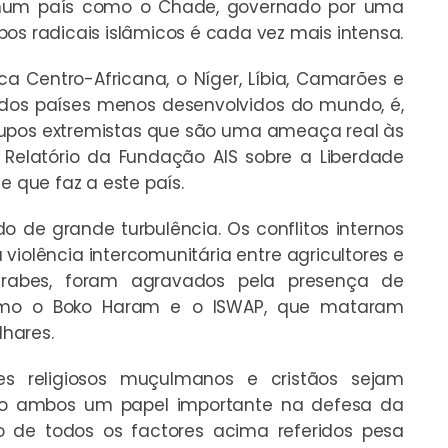
va num país como o Chade, governado por uma
os radicais islâmicos é cada vez mais intensa.
a Centro-Africana, o Níger, Líbia, Camarões e
 dos países menos desenvolvidos do mundo, é,
rupos extremistas que são uma ameaça real às
e
Relatório da Fundação AIS sobre a Liberdade
e que faz a este país.
 de grande turbulência. Os conflitos internos
iolência intercomunitária entre agricultores e
rabes, foram agravados pela presença de
, como o Boko Haram e o ISWAP, que mataram
hares.
es religiosos muçulmanos e cristãos sejam
do ambos um papel importante na defesa da
o de todos os factores acima referidos pesa