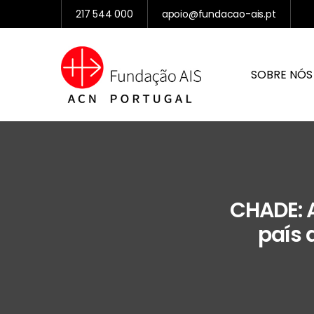
217 544 000
apoio@fundacao-ais.pt
SOBRE NÓS
CHADE: 
país 