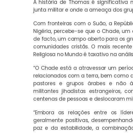
A história de Thomas é significati
junta militar e onde a ameaça dos grup
Com fronteiras com o Suão, a Repúblic
Nigéria, percebe-se que o Chade, um
de facto, um campo aberto para os g
comunidades cristãs. O mais recent
Religiosa no Mundo
é taxativo na anális
“O Chade está a atravessar um período
relacionados com a terra, bem como a v
pastores e grupos árabes e não á
militantes jihadistas estrangeiros
centenas de pessoas e deslocaram mil
“Embora as relações entre os líder
geralmente positivas, desempenhan
paz e da estabilidade, a combinaçã