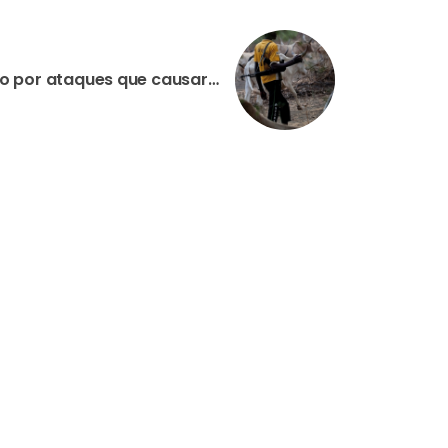
NIGÉRIA: Natal ensombrado por ataques que causaram mais de 400 vítimas entre mortos e feridos