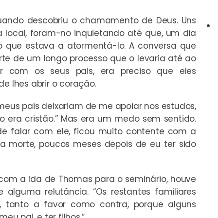
uando descobriu o chamamento de Deus. Uns
 local, foram-no inquietando até que, um dia
 que estava a atormentá-lo. A conversa que
rte de um longo processo que o levaria até ao
ar com os seus pais, era preciso que eles
e lhes abrir o coração.
 meus pais deixariam de me apoiar nos estudos,
o era cristão.” Mas era um medo sem sentido.
e falar com ele, ficou muito contente com a
 morte, poucos meses depois de eu ter sido
 com a ida de Thomas para o seminário, houve
 alguma relutância. “Os restantes familiares
, tanto a favor como contra, porque alguns
 pai, e ter filhos.”