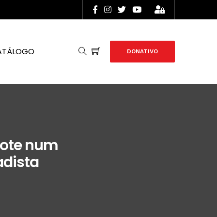
ATÁLOGO
DONATIVO
dote num
adista