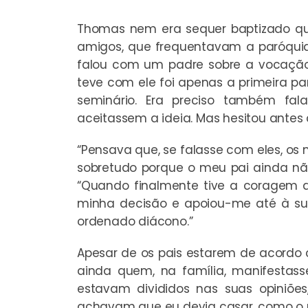
Thomas nem era sequer baptizado q
amigos, que frequentavam a paróquia
falou com um padre sobre a vocação
teve com ele foi apenas a primeira pa
seminário. Era preciso também fal
aceitassem a ideia. Mas hesitou antes d
“Pensava que, se falasse com eles, os
sobretudo porque o meu pai ainda nã
“Quando finalmente tive a coragem d
minha decisão e apoiou-me até à sua
ordenado diácono.”
Apesar de os pais estarem de acordo
ainda quem, na família, manifestasse
estavam divididos nas suas opiniões
achavam que eu devia casar, como o meu