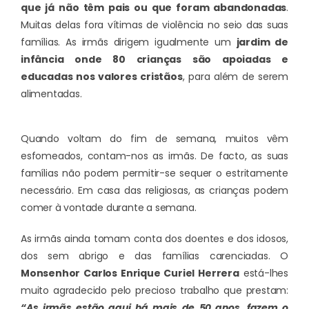
que já não têm pais ou que foram abandonadas
.
Muitas delas fora vítimas de violência no seio das suas
famílias. As irmãs dirigem igualmente um
jardim de
infância onde 80 crianças são apoiadas e
educadas nos valores cristãos
, para além de serem
alimentadas.
Quando voltam do fim de semana, muitos vêm
esfomeados, contam-nos as irmãs. De facto, as suas
famílias não podem permitir-se sequer o estritamente
necessário. Em casa das religiosas, as crianças podem
comer à vontade durante a semana.
As irmãs ainda tomam conta dos doentes e dos idosos,
dos sem abrigo e das famílias carenciadas. O
Monsenhor Carlos Enrique Curiel Herrera
está-lhes
muito agradecido pelo precioso trabalho que prestam:
“As irmãs estão aqui há mais de 50 anos, fazem o