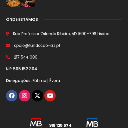
ONDE ESTAMOS
Rua Professor Orlando Ribeiro, 5D
1600-796 Lisboa
apoio@fundacao-ais.pt
217 544 000
NIF:
505 152 304
Delegações:
Fátima | Évora
918 125 574