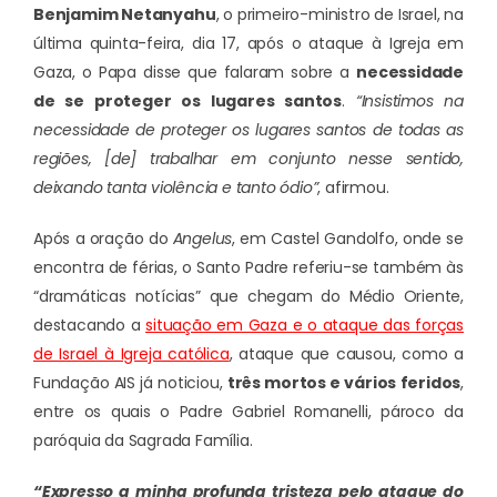
Benjamim Netanyahu
, o primeiro-ministro de Israel, na
última quinta-feira, dia 17, após o ataque à Igreja em
Gaza, o Papa disse que falaram sobre a
necessidade
de se proteger os lugares santos
.
“Insistimos na
necessidade de proteger os lugares santos de todas as
regiões, [de] trabalhar em conjunto nesse sentido,
deixando tanta violência e tanto ódio”
, afirmou.
Após a oração do
Angelus
, em Castel Gandolfo, onde se
encontra de férias, o Santo Padre referiu-se também às
“dramáticas notícias” que chegam do Médio Oriente,
destacando a
situação em Gaza e o ataque das forças
de Israel à Igreja católica
, ataque que causou, como a
Fundação AIS já noticiou,
três mortos e vários feridos
,
entre os quais o Padre Gabriel Romanelli, pároco da
paróquia da Sagrada Família.
“Expresso a minha profunda tristeza pelo ataque do