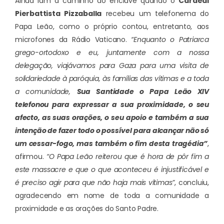
Ainda iam a caminho do enclave quando o
Cardeal
Pierbattista Pizzaballa
recebeu um telefonema do
Papa Leão, como o próprio contou, entretanto, aos
microfones da Rádio Vaticano.
“Enquanto o Patriarca
grego-ortodoxo e eu, juntamente com a nossa
delegação, viajávamos para Gaza para uma visita de
solidariedade à paróquia, às famílias das vítimas e a toda
a comunidade,
Sua Santidade o Papa Leão XIV
telefonou para expressar a sua proximidade, o seu
afecto, as suas orações, o seu apoio e também a sua
intenção de fazer todo o possível para alcançar não só
um cessar-fogo, mas também o fim desta tragédia”
,
afirmou.
“O Papa Leão reiterou que é hora de pôr fim a
este massacre e que o que aconteceu é injustificável e
é preciso agir para que não haja mais vítimas”
, concluiu,
agradecendo em nome de toda a comunidade a
proximidade e as orações do Santo Padre.