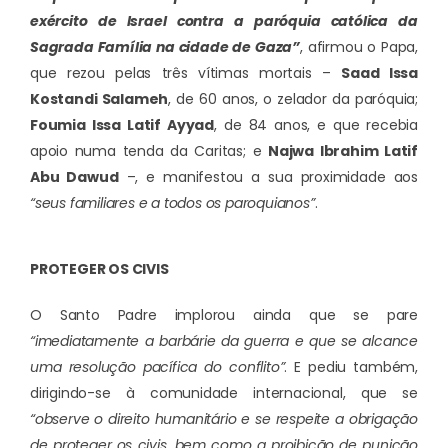
exército de Israel contra a paróquia católica da
Sagrada Família na cidade de Gaza”
, afirmou o Papa,
que rezou pelas três vítimas mortais –
Saad Issa
Kostandi Salameh
, de 60 anos, o zelador da paróquia;
Foumia Issa Latif Ayyad
, de 84 anos, e que recebia
apoio numa tenda da Caritas; e
Najwa Ibrahim Latif
Abu Dawud
–, e manifestou a sua proximidade aos
“seus familiares e a todos os paroquianos”
.
PROTEGER OS CIVIS
O Santo Padre implorou ainda que se pare
“imediatamente a barbárie da guerra e que se alcance
uma resolução pacífica do conflito”
. E pediu também,
dirigindo-se à comunidade internacional, que se
“observe o direito humanitário e se respeite a obrigação
de proteger os civis, bem como a proibição de punição