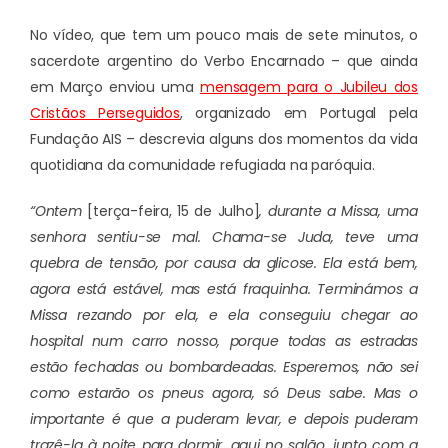
No vídeo, que tem um pouco mais de sete minutos, o
sacerdote argentino do Verbo Encarnado – que ainda
em Março enviou uma
mensagem para o Jubileu dos
Cristãos Perseguidos
, organizado em Portugal pela
Fundação AIS – descrevia alguns dos momentos da vida
quotidiana da comunidade refugiada na paróquia.
“Ontem
[terça-feira, 15 de Julho]
, durante a Missa, uma
senhora sentiu-se mal. Chama-se Juda, teve uma
quebra de tensão, por causa da glicose. Ela está bem,
agora está estável, mas está fraquinha. Terminámos a
Missa rezando por ela, e ela conseguiu chegar ao
hospital num carro nosso, porque todas as estradas
estão fechadas ou bombardeadas. Esperemos, não sei
como estarão os pneus agora, só Deus sabe. Mas o
importante é que a puderam levar, e depois puderam
trazê-la à noite para dormir, aqui no salão, junto com a