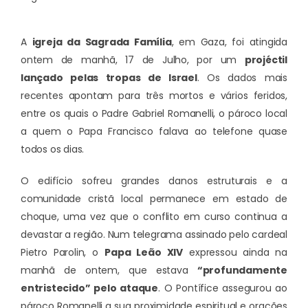
A
igreja da Sagrada Família
, em Gaza, foi atingida
ontem de manhã, 17 de Julho, por um
projéctil
lançado pelas tropas de Israel
. Os dados mais
recentes apontam para três mortos e vários feridos,
entre os quais o Padre Gabriel Romanelli, o pároco local
a quem o Papa Francisco falava ao telefone quase
todos os dias.
O edifício sofreu grandes danos estruturais e a
comunidade cristã local permanece em estado de
choque, uma vez que o conflito em curso continua a
devastar a região. Num telegrama assinado pelo cardeal
Pietro Parolin, o
Papa Leão XIV
expressou ainda na
manhã de ontem, que estava
“profundamente
entristecido” pelo ataque
. O Pontífice assegurou ao
pároco Romanelli a sua proximidade espiritual e orações