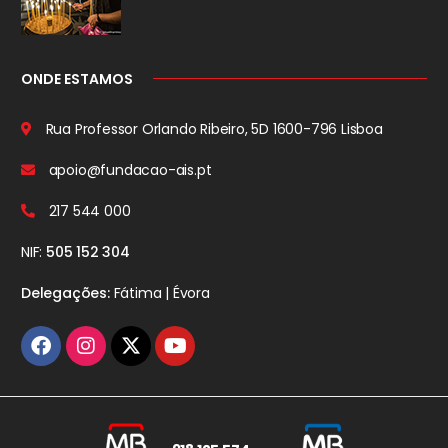
ONDE ESTAMOS
Rua Professor Orlando Ribeiro, 5D
1600-796 Lisboa
apoio@fundacao-ais.pt
217 544 000
NIF:
505 152 304
Delegações:
Fátima | Évora