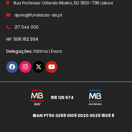
Rua Professor Orlando Ribeiro, 5D
1600-796 Lisboa
apoio@fundacao-ais.pt
217 544 000
NIF:
505 152 304
Delegações:
Fátima | Évora
918 125 574
IBAN PT50 0269 0109 0020 0029 1608 8