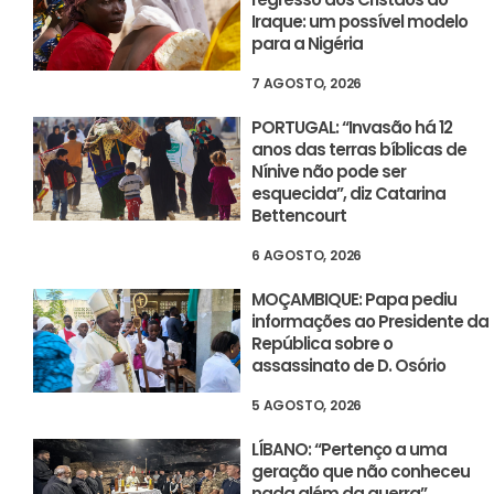
Iraque: um possível modelo
para a Nigéria
7 AGOSTO, 2026
PORTUGAL: “Invasão há 12
anos das terras bíblicas de
Nínive não pode ser
esquecida”, diz Catarina
Bettencourt
6 AGOSTO, 2026
MOÇAMBIQUE: Papa pediu
informações ao Presidente da
República sobre o
assassinato de D. Osório
5 AGOSTO, 2026
LÍBANO: “Pertenço a uma
geração que não conheceu
nada além da guerra”,