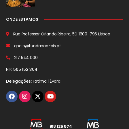
ONDE ESTAMOS
Rua Professor Orlando Ribeiro, 5D
1600-796 Lisboa
apoio@fundacao-ais.pt
217 544 000
NIF:
505 152 304
Delegações:
Fátima | Évora
918 125 574