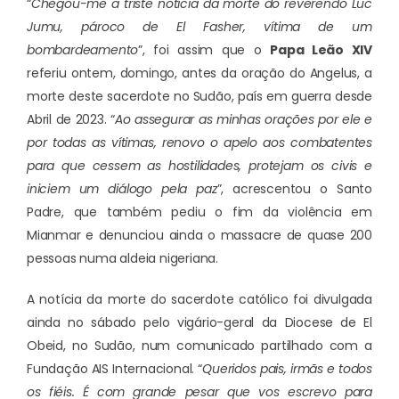
“
Chegou-me a triste notícia da morte do reverendo Luc
Jumu, pároco de El Fasher, vítima de um
bombardeamento
”, foi assim que o
Papa Leão XIV
referiu ontem, domingo, antes da oração do Angelus, a
morte deste sacerdote no Sudão, país em guerra desde
Abril de 2023. “
Ao assegurar as minhas orações por ele e
por todas as vítimas, renovo o apelo aos combatentes
para que cessem as hostilidades, protejam os civis e
iniciem um diálogo pela paz
”, acrescentou o Santo
Padre, que também pediu o fim da violência em
Mianmar e denunciou ainda o massacre de quase 200
pessoas numa aldeia nigeriana.
A notícia da morte do sacerdote católico foi divulgada
ainda no sábado pelo vigário-geral da Diocese de El
Obeid, no Sudão, num comunicado partilhado com a
Fundação AIS Internacional. “
Queridos pais, irmãs e todos
os fiéis. É com grande pesar que vos escrevo para