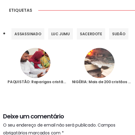
ETIQUETAS
ASSASSINADO
LUC JUMU
SACERDOTE
SUDÃO
PAQUISTÃO: Raparigas cristãs continuam a ser vítimas de abuso e discriminação, indica relatório de padre franciscano
NIGÉRIA: Mais de 200 cristãos assassinados por militantes jihadistas num dos piores massacres na história do país
Deixe um comentário
O seu endereço de email não será publicado.
Campos
obrigatórios marcados com
*