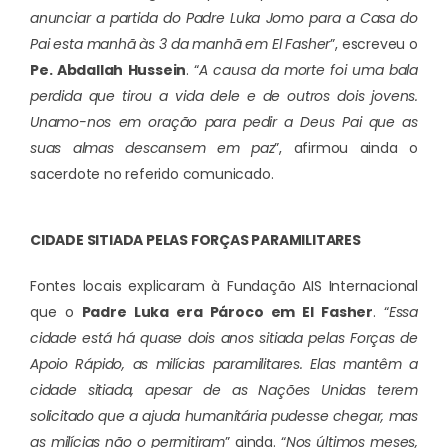
anunciar a partida do Padre Luka Jomo para a Casa do
Pai esta manhã às 3 da manhã em El Fasher
”, escreveu o
Pe. Abdallah Hussein
. “
A causa da morte foi uma bala
perdida que tirou a vida dele e de outros dois jovens.
Unamo-nos em oração para pedir a Deus Pai que as
suas almas descansem em paz
”, afirmou ainda o
sacerdote no referido comunicado.
CIDADE SITIADA PELAS FORÇAS PARAMILITARES
Fontes locais explicaram à Fundação AIS Internacional
que o
Padre Luka era Pároco em El Fasher
. “
Essa
cidade está há quase dois anos sitiada pelas Forças de
Apoio Rápido, as milícias paramilitares. Elas mantêm a
cidade sitiada, apesar de as Nações Unidas terem
solicitado que a ajuda humanitária pudesse chegar, mas
as milícias não o permitiram
” ainda. “
Nos últimos meses,