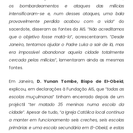
os bombardeamentos e ataques das milícias
intensificaram-se e, num desses ataques, uma bala
provavelmente perdida acabou com a vida
” do
sacerdote, disseram as fontes da AIS. “
Não acreditamos
que o objetivo fosse matá-lo
”, acrescentaram. “
Desde
Janeiro, tentamos ajudar o Padre Luka a sair de lá, mas
era impossível abandonar aquela cidade totalmente
cercada pelas milícias
”, lamentaram ainda as mesmas
fontes.
Em Janeiro,
D. Yunan Tombe, Bispo de El-Obeid
,
explicou, em declarações à Fundação AIS, que “
todas as
escolas muçulmanas
” tinham encerrado depois de um
projéctil “
ter matado 35 meninas numa escola da
cidade
”. Apesar de tudo, “
a Igreja Católica local continua
a manter em funcionamento seis creches, seis escolas
primárias e uma escola secundária em El-Obeid, e estas