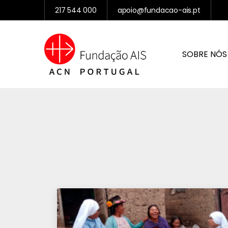
217 544 000
apoio@fundacao-ais.pt
SOBRE NÓS