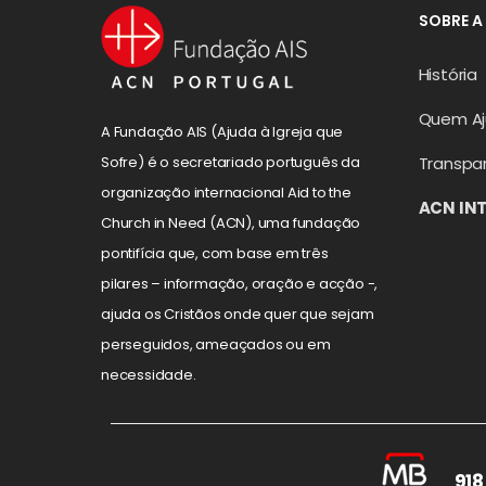
SOBRE A
História
Quem A
A Fundação AIS (Ajuda à Igreja que
Transpa
Sofre) é o secretariado português da
organização internacional Aid to the
ACN IN
Church in Need (ACN), uma fundação
pontifícia que, com base em três
pilares – informação, oração e acção -,
ajuda os Cristãos onde quer que sejam
perseguidos, ameaçados ou em
necessidade.
918