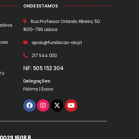
ONDE ESTAMOS
Rua Professor Orlando Ribeiro, 5D
ativos
1600-796 Lisboa
iosa
apoio@fundacao-ais.pt
217 544 000
NIF:
505 152 304
TV
Delegações:
Fátima | Évora
0029 1608 8