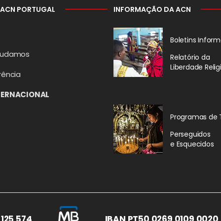
 ACN PORTUGAL
INFORMAÇÃO DA ACN
Boletins Inform
judamos
Relatório da
Liberdade Relig
rência
TERNACIONAL
Programas de 
Perseguidos
e Esquecidos
 125 574
IBAN PT50 0269 0109 0020 