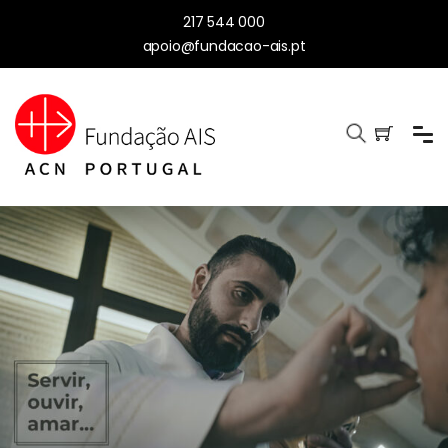
217 544 000
apoio@fundacao-ais.pt