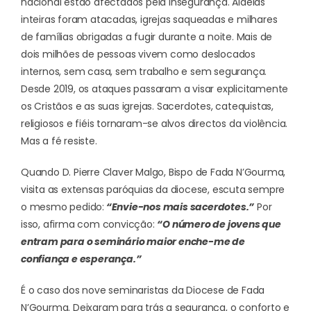
nacional estão afectados pela insegurança. Aldeias
inteiras foram atacadas, igrejas saqueadas e milhares
de famílias obrigadas a fugir durante a noite. Mais de
dois milhões de pessoas vivem como deslocados
internos, sem casa, sem trabalho e sem segurança.
Desde 2019, os ataques passaram a visar explicitamente
os Cristãos e as suas igrejas. Sacerdotes, catequistas,
religiosos e fiéis tornaram-se alvos directos da violência.
Mas a fé resiste.
Quando D. Pierre Claver Malgo, Bispo de Fada N’Gourma,
visita as extensas paróquias da diocese, escuta sempre
o mesmo pedido:
“Envie-nos mais sacerdotes.”
Por
isso, afirma com convicção:
“O número de jovens que
entram para o seminário maior enche-me de
confiança e esperança.”
É o caso dos nove seminaristas da Diocese de Fada
N’Gourma. Deixaram para trás a segurança, o conforto e