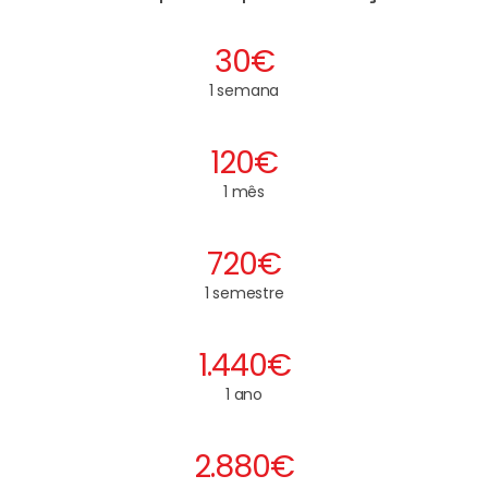
30€
1 semana
120€
1 mês
720€
1 semestre
1.440€
1 ano
2.880€