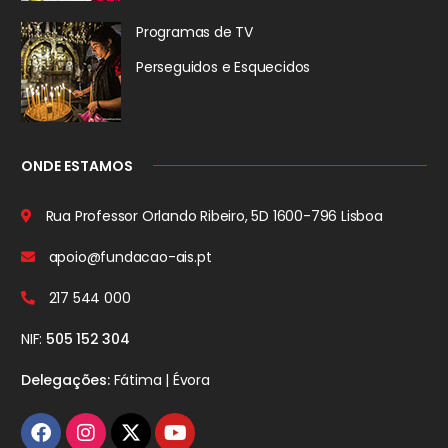
Programas de TV
Perseguidos
e Esquecidos
ONDE ESTAMOS
Rua Professor Orlando Ribeiro, 5D
1600-796 Lisboa
apoio@fundacao-ais.pt
217 544 000
NIF:
505 152 304
Delegações:
Fátima | Évora