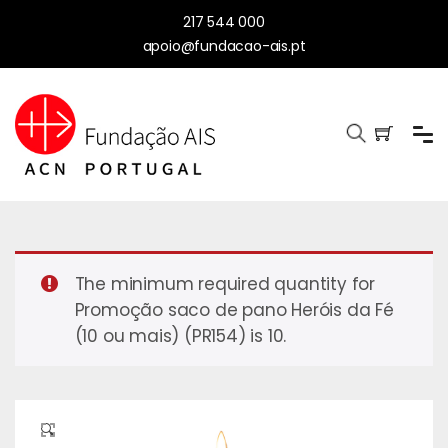
217 544 000
apoio@fundacao-ais.pt
The minimum required quantity for
Promoção saco de pano Heróis da Fé
(10 ou mais) (PR154) is 10.
🔍