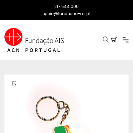
217 544 000
apoio@fundacao-ais.pt
🔍