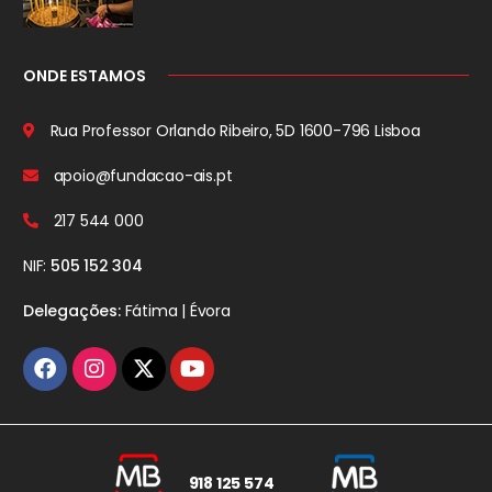
ONDE ESTAMOS
Rua Professor Orlando Ribeiro, 5D
1600-796 Lisboa
apoio@fundacao-ais.pt
217 544 000
NIF:
505 152 304
Delegações:
Fátima | Évora
918 125 574