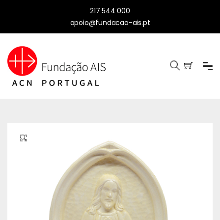
217 544 000
apoio@fundacao-ais.pt
🔍