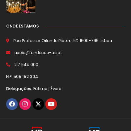
ONDE ESTAMOS
Rua Professor Orlando Ribeiro, 5D
1600-796 Lisboa
apoio@fundacao-ais.pt
217 544 000
NIF:
505 152 304
Delegações:
Fátima | Évora