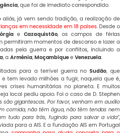
rgência
, que foi de imediato correspondido.
aliás, já vem sendo tradição, a realização de
crianças em necessidade em 18 países
. Desde o
órgia
e
Cazaquistão
, os campos de férias
m permitiram momentos de descanso e lazer a
das pela guerra e por conflitos, incluindo a
a
, a
Arménia
,
Moçambique
e
Venezuela
.
ltadas para a terrível guerra no
Sudão
, que
s e tem levado milhões a fugir, naquela que é,
 crises humanitárias no planeta. E muitos
greja local pediu apoio. Foi o caso de D. Stephen
s são gigantescas. Por favor, venham em auxílio
têm comida, não têm água, não têm tendas nem
m tudo para trás, fugindo para salvar a vida”
,
ada para a AIS. E a Fundação AIS em Portugal
 uma
campanha para ajuda concreta para o