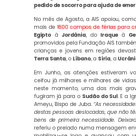
pedido de socorro para ajuda de eme
No mês de Agosto, a AIS apoiou, como 
mais de
1600 campos de férias para 
Egipto
à
Jordânia
, do
Iraque
à
Ge
promovidos pela Fundação AIS també
crianças e jovens em regiões devasta
Terra Santa
, o
Líbano
, a
Síria
, a
Ucrâni
Em Junho, as atenções estiveram vo
ceifou já milhares e milhares de vida
neste momento, uma das mais graves
fugiram já para o
Sudão do Sul
. E a I
Ameyu, Bispo de Juba.
“As necessidade
destas pessoas deslocadas, que não 
bens de primeira necessidade. Deixara
referiu o prelado numa mensagem envi
mobilizou-se logo e avançou com