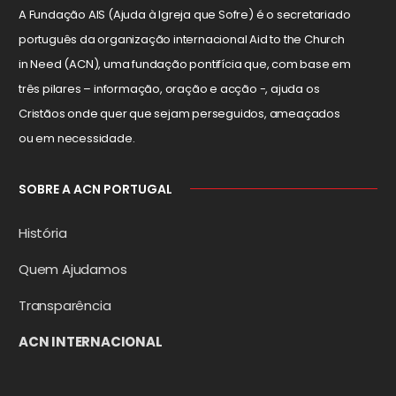
A Fundação AIS (Ajuda à Igreja que Sofre) é o secretariado
português da organização internacional Aid to the Church
in Need (ACN), uma fundação pontifícia que, com base em
três pilares – informação, oração e acção -, ajuda os
Cristãos onde quer que sejam perseguidos, ameaçados
ou em necessidade.
SOBRE A ACN PORTUGAL
História
Quem Ajudamos
Transparência
ACN INTERNACIONAL