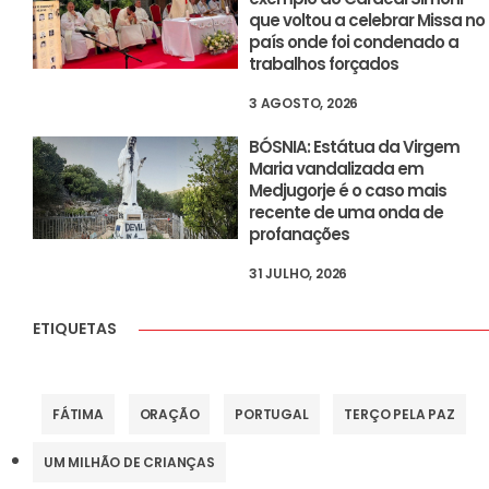
que voltou a celebrar Missa no
país onde foi condenado a
trabalhos forçados
3 AGOSTO, 2026
BÓSNIA: Estátua da Virgem
Maria vandalizada em
Medjugorje é o caso mais
recente de uma onda de
profanações
31 JULHO, 2026
ETIQUETAS
FÁTIMA
ORAÇÃO
PORTUGAL
TERÇO PELA PAZ
UM MILHÃO DE CRIANÇAS