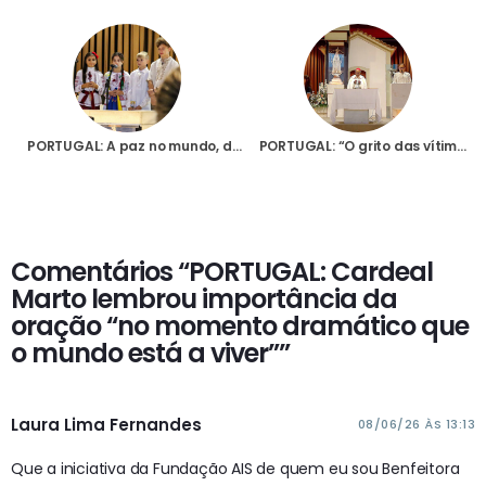
PORTUGAL: A paz no mundo, da Ucrânia à Terra Santa, passa pela Capelinha das Aparições
PORTUGAL: “O grito das vítimas” ecoou ontem em todo o mundo no Terço das crianças, diz Cardeal Marto
Comentários “PORTUGAL: Cardeal
Marto lembrou importância da
oração “no momento dramático que
o mundo está a viver””
Laura Lima Fernandes
08/06/26 ÀS 13:13
Que a iniciativa da Fundação AIS de quem eu sou Benfeitora