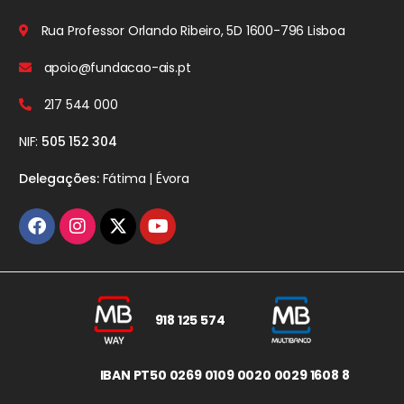
Rua Professor Orlando Ribeiro, 5D
1600-796 Lisboa
apoio@fundacao-ais.pt
217 544 000
NIF:
505 152 304
Delegações:
Fátima | Évora
918 125 574
IBAN PT50 0269 0109 0020 0029 1608 8