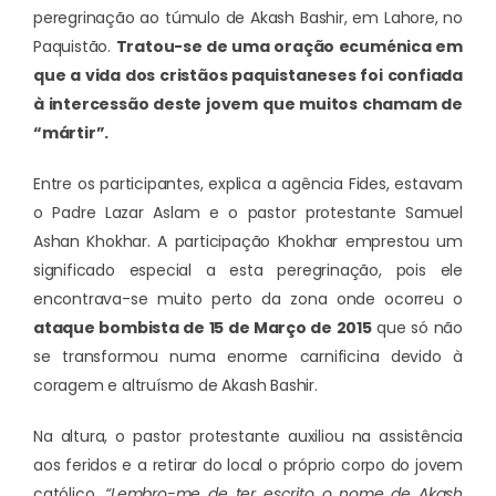
peregrinação ao túmulo de Akash Bashir, em Lahore, no
Paquistão.
Tratou-se de uma oração ecuménica em
que a vida dos cristãos paquistaneses foi confiada
à intercessão deste jovem que muitos chamam de
“mártir”.
Entre os participantes, explica a agência Fides, estavam
o Padre Lazar Aslam e o pastor protestante Samuel
Ashan Khokhar. A participação Khokhar emprestou um
significado especial a esta peregrinação, pois ele
encontrava-se muito perto da zona onde ocorreu o
ataque bombista de 15 de Março de 2015
que só não
se transformou numa enorme carnificina devido à
coragem e altruísmo de Akash Bashir.
Na altura, o pastor protestante auxiliou na assistência
aos feridos e a retirar do local o próprio corpo do jovem
católico.
“Lembro-me de ter escrito o nome de Akash