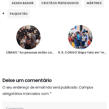
AKASH BASHIR
CRISTÃOS PERSEGUIDOS
MÁRTIRES
PAQUISTÃO
LÍBANO: “As pessoas estão cansadas, mas há quem acredite que as coisas vão mudar”, diz responsável de projectos da AIS
R. D. CONGO: Bispo fala em “momento de angústia” com a cidade de Goma, no leste do país, a ser palco de combates
Deixe um comentário
O seu endereço de email não será publicado.
Campos
obrigatórios marcados com
*