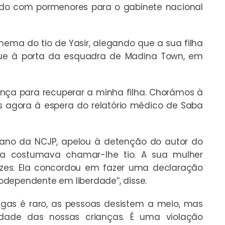
do com pormenores para o gabinete nacional
nema do tio de Yasir, alegando que a sua filha
que à porta da esquadra de Madina Town, em
rança para recuperar a minha filha. Chorámos à
s agora à espera do relatório médico de Saba
esano da NCJP, apelou à detenção do autor do
Saba costumava chamar-lhe tio. A sua mulher
ezes. Ela concordou em fazer uma declaração
icodependente em liberdade”, disse.
igas é raro, as pessoas desistem a meio, mas
dade das nossas crianças. É uma violação