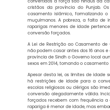
convertidos à força são hindus da ca
cristãos da província do Punjab. O
casamento islâmico, formalizando o
muçulmanos. A pobreza, a falta de i
raparigas menores de idade pertence
conversão forçados.
A Lei de Restrição ao Casamento de 
não podem casar antes dos 16 anos e 
província de Sindh o Governo local a
sexos em 2014, tornando o casamento in
Apesar desta lei, os limites de idade
há restrições de idade para a conve
escolas religiosas ou clérigos são 
conversão alegadamente válida. Inc
forçados recebem com frequência a 
rapariga é menor de idade, mas embor