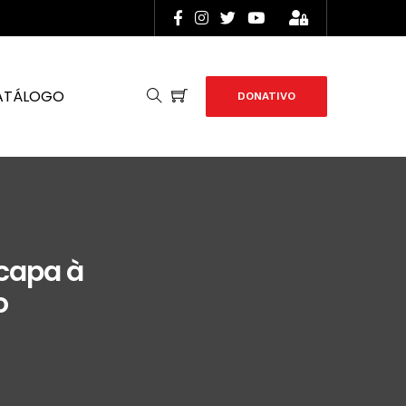
ATÁLOGO
DONATIVO
capa à
o