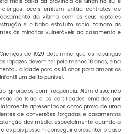
sta mais baixa da província de Sindh no sul e
s clérigos locais emitem então contratos de
 casamento da vítima com os seus raptores
nstrução e o baixo estatuto social tornam as
ntes às minorias vulneráveis ao casamento e
Crianças de 1929 determina que as raparigas
os rapazes devem ter pelo menos 18 anos, e na
umentou a idade para os 18 anos para ambos os
fantil um delito punível.
 são ignorados com frequência. Além disso, não
rsão ao Islão e os certificados emitidos por
imediatamente apresentados como prova de uma
identes de conversões forçadas e casamentos
atenção dos média, especialmente quando a
a os pais possam conseguir apresentar o caso