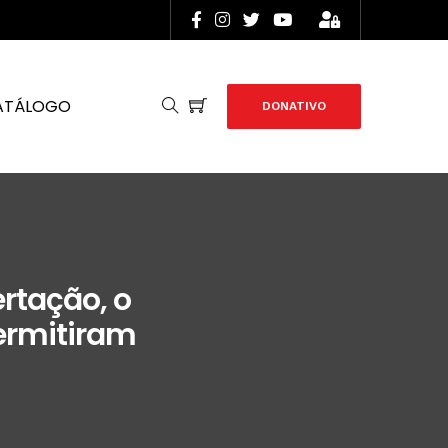
ATÁLOGO
DONATIVO
rtação, o
ermitiram