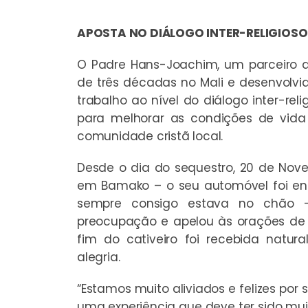
APOSTA NO DIÁLOGO INTER-RELIGIOSO
O Padre Hans-Joachim, um parceiro d
de três décadas no Mali e desenvolvi
trabalho ao nível do diálogo inter-rel
para melhorar as condições de vida
comunidade cristã local.
Desde o dia do sequestro, 20 de Nov
em Bamako – o seu automóvel foi en
sempre consigo estava no chão 
preocupação e apelou às orações de t
fim do cativeiro foi recebida natu
alegria.
“Estamos muito aliviados e felizes por 
uma experiência que deve ter sido mui