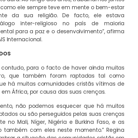
o como ele sempre teve em mente o bem-estar
te da sua religião. De facto, ele estava
ogo inter-religioso no país de maioria
tal para a paz e o desenvolvimento”, afirma
IS Internacional.
IDOS
, contudo, para o facto de haver ainda muitas
iro, que também foram raptadas tal como
ue há muitas comunidades cristãs vítimas de
em África, por causa das suas crenças.
mento, não podemos esquecer que há muitos
tados ou são perseguidos pelas suas crenças
no Mali, Níger, Nigéria e Burkina Faso, e as
o também com eles neste momento.” Regina
embrar a situação das comunidades cristãs em