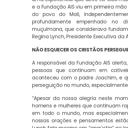
e a Fundação AIS viu em primeira mã
do povo do Mali, independentemen
profundamente empenhado no diál
muçulmana, que considerava fundamen
Regina Lynch, Presidente Executiva da A
NÃO ESQUECER OS CRISTÃOS PERSEGU
A responsável da Fundação AIS alerta
pessoas que continuam em cative
aconteceu com o padre Joachim, e q
perseguição no mundo, especialmente 
“Apesar da nossa alegria neste mo
homens e mulheres que continuam rap
em todo o mundo, mas especialmente 
nossas orações e pensamentos estã
Lynch fala mesmo em “angústia” ao l