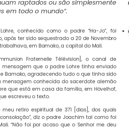
nuam raptados ou são simplesmente
as em todo o mundo”.
ohre, conhecido como o padre “Ha-Jo”, foi
o, após ter sido sequestrado a 20 de Novembro
rabalhava, em Bamako, a capital do Mali.
ommunion Fraternelle Télévision], o canal de
a a mensagem que o padre Lohre tinha enviado
 de Bamako, agradecendo tudo o que tinha sido
meira mensagem conhecida do sacerdote alemão
efere que está em casa da família, em Hövelhof,
ue escreveu o texto.
eu retiro espiritual de 371 [dias], dos quais
 consolação”, diz o padre Joachim tal como foi
 Mali. “Não foi por acaso que o Senhor me deu