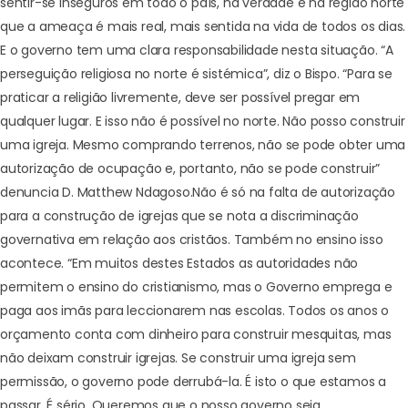
sentir-se inseguros em todo o país, na verdade é na região norte
que a ameaça é mais real, mais sentida na vida de todos os dias.
E o governo tem uma clara responsabilidade nesta situação. “A
perseguição religiosa no norte é sistémica”, diz o Bispo. “Para se
praticar a religião livremente, deve ser possível pregar em
qualquer lugar. E isso não é possível no norte. Não posso construir
uma igreja. Mesmo comprando terrenos, não se pode obter uma
autorização de ocupação e, portanto, não se pode construir”
denuncia D. Matthew Ndagoso.
Não é só na falta de autorização
para a construção de igrejas que se nota a discriminação
governativa em relação aos cristãos. Também no ensino isso
acontece. “Em muitos destes Estados as autoridades não
permitem o ensino do cristianismo, mas o Governo emprega e
paga aos imãs para leccionarem nas escolas. Todos os anos o
orçamento conta com dinheiro para construir mesquitas, mas
não deixam construir igrejas. Se construir uma igreja sem
permissão, o governo pode derrubá-la. É isto o que estamos a
passar. É sério. Queremos que o nosso governo seja