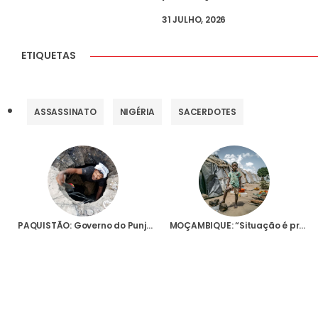
31 JULHO, 2026
ETIQUETAS
ASSASSINATO
NIGÉRIA
SACERDOTES
PAQUISTÃO: Governo do Punjab proíbe anúncios para limpeza de ruas ou de esgotos apenas para cristãos
MOÇAMBIQUE: “Situação é preocupante”, afirma Bispo de Tete face a novos ataques no norte do país, em Cabo Delgado