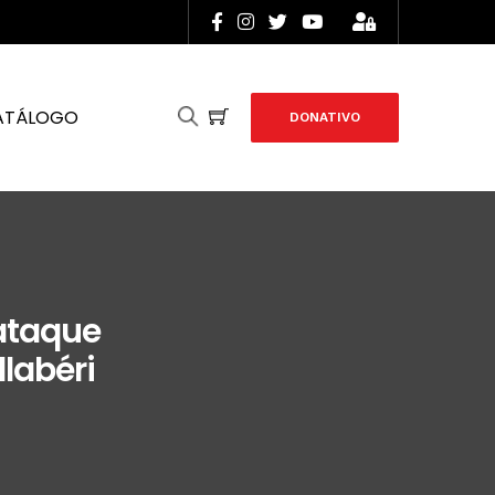
ATÁLOGO
DONATIVO
ataque
llabéri