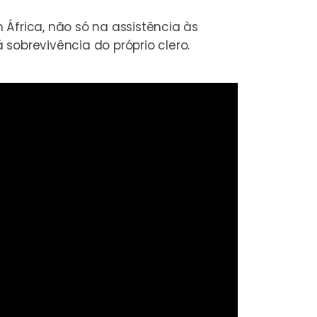
m África
, não só na assistência às
sobrevivência do próprio clero.