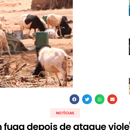
NOTÍCIAS
 fuga depois de ataque violen