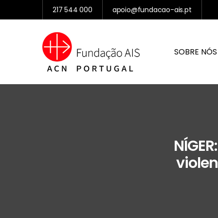
217 544 000
apoio@fundacao-ais.pt
SOBRE NÓS
NÍGER
violen