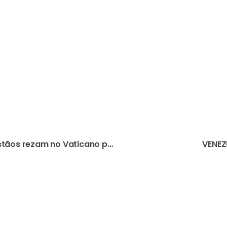
LÍBANO: Papa e líderes cristãos rezam no Vaticano pela paz e para o país ultrapassar a “grave crise” em que se encontra
VENEZ