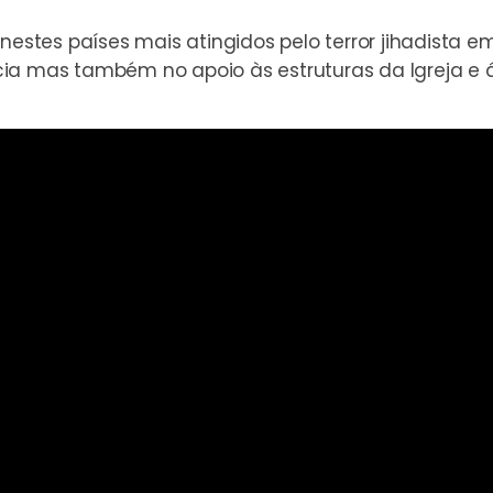
a nestes países mais
atingidos pelo terror jihadista e
a mas também no apoio às estruturas da Igreja e á 