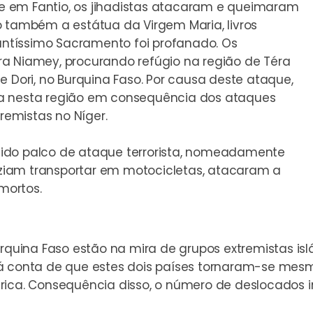
 em Fantio, os jihadistas atacaram e queimaram
o também a estátua da Virgem Maria, livros
Santíssimo Sacramento foi profanado. Os
a Niamey, procurando refúgio na região de Téra
e Dori, no Burquina Faso. Por causa deste ataque,
da nesta região em consequência dos ataques
tremistas no Níger.
a sido palco de ataque terrorista, nomeadamente
ziam transportar em motocicletas, atacaram a
mortos.
urquina Faso estão na mira de grupos extremistas is
 conta de que estes dois países tornaram-se mesm
rica. Consequência disso, o número de deslocados in