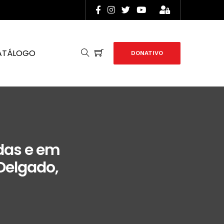
ATÁLOGO
DONATIVO
das e em
Delgado,