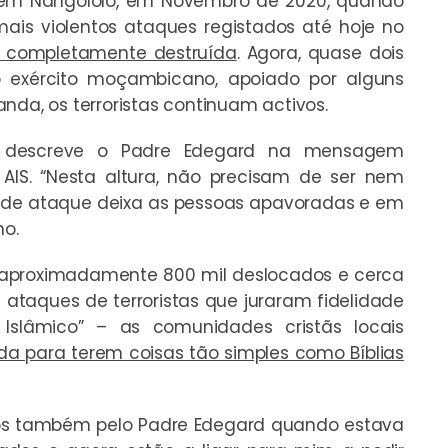
a em Nangololo, em Novembro de 2020, quando
ais violentos ataques registados até hoje no
u completamente destruída
. Agora, quase dois
 exército moçambicano, apoiado por alguns
nda, os terroristas continuam activos.
, descreve o Padre Edegard na mensagem
AIS. “Nesta altura, não precisam de ser nem
 de ataque deixa as pessoas apavoradas e em
no.
á aproximadamente 800 mil deslocados e cerca
ataques de terroristas que juraram fidelidade
 Islâmico” – as comunidades cristãs locais
da para terem coisas tão simples como Bíblias
os também pelo Padre Edegard quando estava