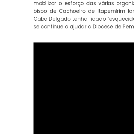
mobilizar o esforço das várias organ
bispo de Cachoeiro de Itapemirim l
Cabo Delgado tenha ficado “esquecid
se continue a ajudar a Diocese de Pem