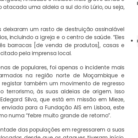
do atacada uma aldeia a sul do rio Lúrio, ou seja,
s deixaram um rasto de destruição assinalável
os, incluindo a igreja e o centro de saúde. “Eles
rês barracas [de venda de produtos], casas e
, citado pela imprensa local.
nas de populares, foi apenas o incidente mais
 armados na região norte de Moçambique e
a registar também um movimento de regresso
 terrorismo, às suas aldeias de origem. Isso
Edegard Silva, que está em missão em Mieze,
nviada para a Fundação AIS em Lisboa, este
esmo numa “febre muito grande de retorno”.
ontade das populações em regressarem a suas
locados desde que os ataques tiveram início,