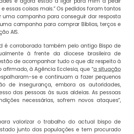
es e agora estão a ligar para mim a pedir
 e essas coisas mais.” Os pedidos foram tantos
ar uma campanha para conseguir dar resposta
 uma campanha para comprar Bíblias, terços e
ção AIS.
rd é corroborada também pelo antigo Bispo de
tualmente à frente da diocese brasileira de
uestão de acompanhar tudo o que diz respeito à
 afirmado, à Agência Ecclesia, que “
a situação
as espalharam-se e continuam a fazer pequenos
o de insegurança, embora as autoridades,
esso das pessoas às suas aldeias. As pessoas
ições necessárias, sofrem novos ataques”,
para valorizar o trabalho do actual bispo de
 estado junto das populações e tem procurado