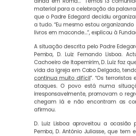
ainda em Roma… “Temos 13 comunidad
material para a celebração da palavra
que o Padre Edegard decidiu organiz
a tudo. “Eu mesmo estou organizando
livros em maconde…”, explicou à Funda
A situação descrita pelo Padre Edega
Pemba, D. Luiz Fernando Lisboa. Ac
Cachoeiro de Itapemirim, D. Luiz faz q
vida da Igreja em Cabo Delgado, tendo
continua muito difícil
”. “Os terrorist
ataques. O povo está numa situaçã
irresponsavelmente, promovam o regr
chegam lá e não encontram as cond
afirmou.
D. Luiz Lisboa aproveitou a ocasião 
Pemba, D. António Juliasse, que tem