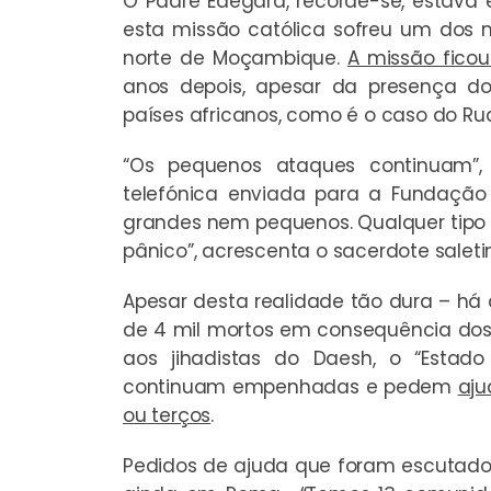
O Padre Edegard, recorde-se, estav
esta missão católica sofreu um dos m
norte de Moçambique.
A missão fico
anos depois, apesar da presença do
países africanos, como é o caso do Rua
“Os pequenos ataques continuam”
telefónica enviada para a Fundação 
grandes nem pequenos. Qualquer tipo
pânico”, acrescenta o sacerdote saleti
Apesar desta realidade tão dura – h
de 4 mil mortos em consequência dos 
aos jihadistas do Daesh, o “Estado
continuam empenhadas e pedem
aju
ou terços
.
Pedidos de ajuda que foram escutad