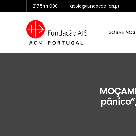
217 544 000
apoio@fundacao-ais.pt
SOBRE NÓS
MOÇAMBI
pânico”