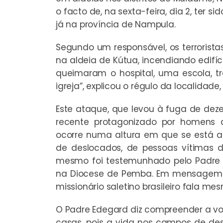
o facto de, na sexta-feira, dia 2, ter si
já na província de Nampula.
Segundo um responsável, os terrorista
na aldeia de Kútua, incendiando edifíci
queimaram o hospital, uma escola, t
igreja”, explicou o régulo da localidade
Este ataque, que levou à fuga de deze
recente protagonizado por homens
ocorre numa altura em que se está 
de deslocados, de pessoas vítimas do
mesmo foi testemunhado pelo Padre 
na Diocese de Pemba. Em mensagem e
missionário saletino brasileiro fala m
O Padre Edegard diz compreender a v
casas, pois a vida nos campos de des