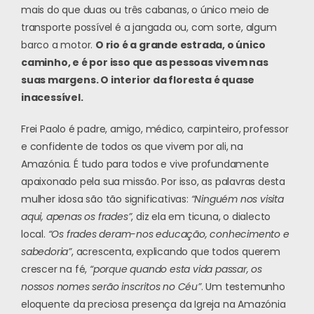
mais do que duas ou três cabanas, o único meio de
transporte possível é a jangada ou, com sorte, algum
barco a motor.
O rio é a grande estrada, o único
caminho, e é por isso que as pessoas vivem nas
suas margens. O interior da floresta é quase
inacessível.
Frei Paolo é padre, amigo, médico, carpinteiro, professor
e confidente de todos os que vivem por ali, na
Amazónia. É tudo para todos e vive profundamente
apaixonado pela sua missão. Por isso, as palavras desta
mulher idosa são tão significativas:
“Ninguém nos visita
aqui, apenas os frades”
, diz ela em ticuna, o dialecto
local.
“Os frades deram-nos educação, conhecimento e
sabedoria”
, acrescenta, explicando que todos querem
crescer na fé,
“porque quando esta vida passar, os
nossos nomes serão inscritos no Céu”
. Um testemunho
eloquente da preciosa presença da Igreja na Amazónia