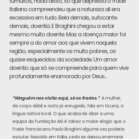
tumultos, nada disso, só que depressa o frade
italiano compreendeu que a natureza ali era
excessiva em tudo. Bela demais, sufocante
demais, doentia. E Braghini chegou a estar
mesmo muito doente. Mas a doença maior foi
sempre a do amor aos que vivem naquela
região, especialmente os muito pobres, os
quase esquecidos da sociedade. Um amor
doentio que só se compreende para quem vive
profundamente enamorado por Deus…
“Ninguém nos visita aqui, só os frades.”
A mulher,
de corpo débil e rosto já enrugado, fala em ticuna, a
língua nativa local. O que acaba de dizer a uma
equipa da Fundação AIS é talvez o maior elogio que o
Frade franciscano Paolo Braghini alguma vez poderia
escutar. Nascido em Itália, cedo se deixou enamorar