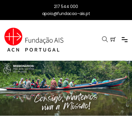
217 544 000
apoio@fundacao-ais.pt