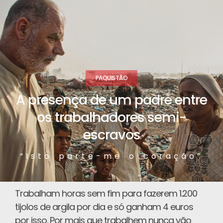
PAQUISTÃO
A presença de um padre entre
os trabalhadores semi-
escravos
“Isto parte-me o coração”
Trabalham horas sem fim para fazerem 1.200
tijolos de argila por dia e só ganham 4 euros
por isso. Por mais que trabalhem nunca vão