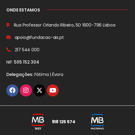
ONDE ESTAMOS
Rua Professor Orlando Ribeiro, 5D
1600-796 Lisboa
apoio@fundacao-ais.pt
217 544 000
NIF:
505 152 304
Delegações:
Fátima | Évora
918 125 574