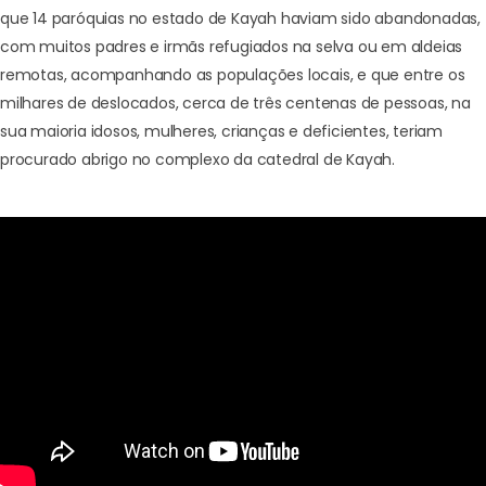
que 14 paróquias no estado de Kayah haviam sido abandonadas,
com muitos padres e irmãs refugiados na selva ou em aldeias
remotas, acompanhando as populações locais, e que entre os
milhares de deslocados, cerca de três centenas de pessoas, na
sua maioria idosos, mulheres, crianças e deficientes, teriam
procurado abrigo no complexo da catedral de Kayah.