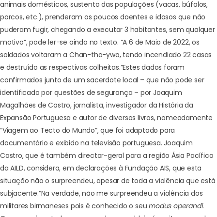
animais domésticos, sustento das populações (vacas, búfalos,
porcos, etc.), prenderam os poucos doentes e idosos que não
puderam fugir, chegando a executar 3 habitantes, sem qualquer
motivo”, pode ler-se ainda no texto. “A 6 de Maio de 2022, os
soldados voltaram a Chan-tha-ywa, tendo incendiado 22 casas
e destruído as respectivas colheitas.”
Estes dados foram
confirmados junto de um sacerdote local – que não pode ser
identificado por questões de segurança – por Joaquim
Magalhães de Castro, jornalista, investigador da História da
Expansão Portuguesa e autor de diversos livros, nomeadamente
“Viagem ao Tecto do Mundo”, que foi adaptado para
documentário e exibido na televisão portuguesa. Joaquim
Castro, que é também director-geral para a região Ásia Pacífico
da AILD, considera, em declarações à Fundação AIS, que esta
situação não o surpreendeu, apesar de toda a violência que está
subjacente.
“Na verdade, não me surpreendeu a violência dos
militares birmaneses pois é conhecido o seu
modus operandi
.