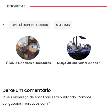
ETIQUETAS
CRISTÃOS PERSEGUIDOS
MIANMAR
LÍBANO: Cabazes alimentares para 500 famílias carenciadas na Diocese de Baalbek
MOÇAMBIQUE: Autoridades não permitem entrada a meia centena de missionários que iam participar em reunião em Maput
Deixe um comentário
O seu endereço de email não será publicado.
Campos
obrigatórios marcados com
*