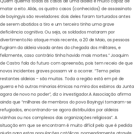
Quem queima todas as casas de uma aldeia é muito capaz de
matar a eito. Aliás, os quatro casos (conhecidos) de assassinato
de bayingyis são reveladores: dois deles foram torturados antes
de serem abatidos a tiro e um terceiro tinha uma grave
deficiência cognitiva. Ou seja, os soldados mataram por
divertimento.
No ataque mais recente, a 20 de Maio, as pessoas
fugiram da aldeia visada antes da chegada dos militares, e
felizmente, caso contrário tinha havido mais mortes.” Joaquim
de Castro fala do futuro com apreensão, pois tem receio de que
novos incidentes graves possam vir a ocorrer. “Temo pelas
restantes aldeias – são muitas. Toda a região está em pé de
guerra e há outras minorias étnicas na mira dos esbirros da Junta
agora de novo no poder”, diz o investigador.
A Associação afirma
ainda que “milhares de membros do povo Bayingyi tornaram-se
refugiados, encontrando-se agora distribuídos por aldeias
vizinhas ou nos complexos das organizações religiosas”. A
situação em que se encontram é muito difícil pelo que é pedida
ajuda para estas populações católicas, nomeadamente através