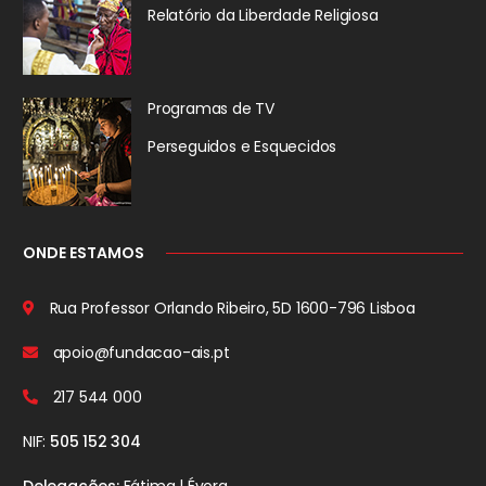
Relatório da
Liberdade Religiosa
Programas de TV
Perseguidos
e Esquecidos
ONDE ESTAMOS
Rua Professor Orlando Ribeiro, 5D
1600-796 Lisboa
apoio@fundacao-ais.pt
217 544 000
NIF:
505 152 304
Delegações:
Fátima | Évora