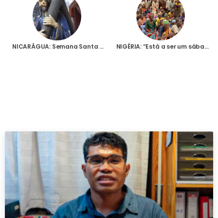
NICARÁGUA: Semana Santa marcada pelas procissões de rua proibidas pelas autoridades de Manágua
NIGÉRIA: “Está a ser um sábado negro para nós”, relata sacerdote após brutal ataque na Diocese de Makurdi