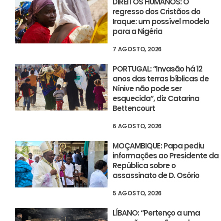
DIREITOS HUMANOS: O
regresso dos Cristãos do
Iraque: um possível modelo
para a Nigéria
7 AGOSTO, 2026
PORTUGAL: “Invasão há 12
anos das terras bíblicas de
Nínive não pode ser
esquecida”, diz Catarina
Bettencourt
6 AGOSTO, 2026
MOÇAMBIQUE: Papa pediu
informações ao Presidente da
República sobre o
assassinato de D. Osório
5 AGOSTO, 2026
LÍBANO: “Pertenço a uma