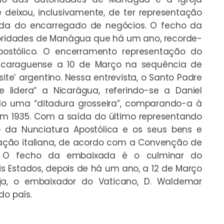
 deixou, inclusivamente, de ter representação
da do encarregado de negócios. O fecho da
toridades de Manágua que há um ano, recorde-
postólico. O encerramento representação do
nicaraguense a 10 de Março na sequência de
te’ argentino. Nessa entrevista, o Santo Padre
e lidera” a Nicarágua, referindo-se a Daniel
do uma “ditadura grosseira”, comparando-a à
r, em 1935. Com a saída do último representando
o da Nunciatura Apostólica e os seus bens e
tação italiana, de acordo com a Convenção de
s. O fecho da embaixada é o culminar do
s Estados, depois de há um ano, a 12 de Março
eja, o embaixador do Vaticano, D. Waldemar
do país.