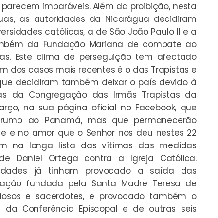
a parecem imparáveis. Além da proibição, nesta
uas, as autoridades da Nicarágua decidiram
sidades católicas, a de São João Paulo II e a
ambém da Fundação Mariana de combate ao
itas. Este clima de perseguição tem afectado
m dos casos mais recentes é o das Trapistas e
 que decidiram também deixar o país devido à
osas da Congregação das Irmãs Trapistas da
rço, na sua página oficial no Facebook, que
”, rumo ao Panamá, mas que permanecerão
de e no amor que o Senhor nos deu nestes 22
ssim na longa lista das vítimas das medidas
e Daniel Ortega contra a Igreja Católica.
oridades já tinham provocado a saída das
egação fundada pela Santa Madre Teresa de
giosos e sacerdotes, e provocado também o
 da Conferência Episcopal e de outras seis