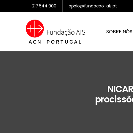
217 544 000
apoio@fundacao-ais.pt
SOBRE NÓS
NICAR
procissõ