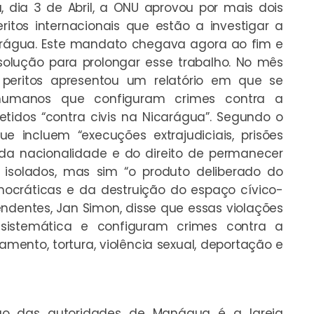
, dia 3 de Abril, a ONU aprovou por mais dois
tos internacionais que estão a investigar a
arágua. Este mandato chegava agora ao fim e
olução para prolongar esse trabalho. No mês
 peritos apresentou um relatório em que se
 humanos que configuram crimes contra a
tidos “contra civis na Nicarágua”. Segundo o
ue incluem “execuções extrajudiciais, prisões
ria da nacionalidade e do direito de permanecer
 isolados, mas sim “o produto deliberado do
ocráticas e da destruição do espaço cívico-
ndentes, Jan Simon, disse que essas violações
sistemática e configuram crimes contra a
ento, tortura, violência sexual, deportação e
são das autoridades de Manágua é a Igreja