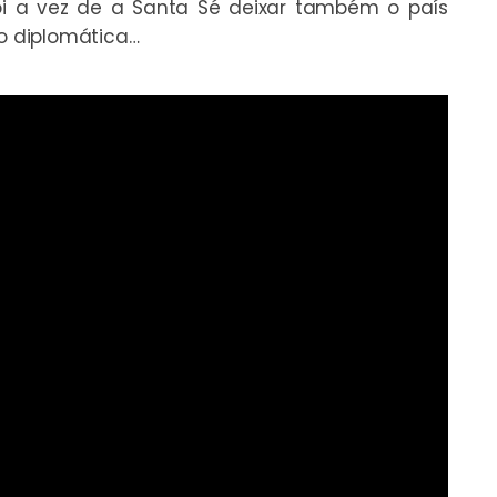
foi a vez de a Santa Sé deixar também o país
o diplomática…