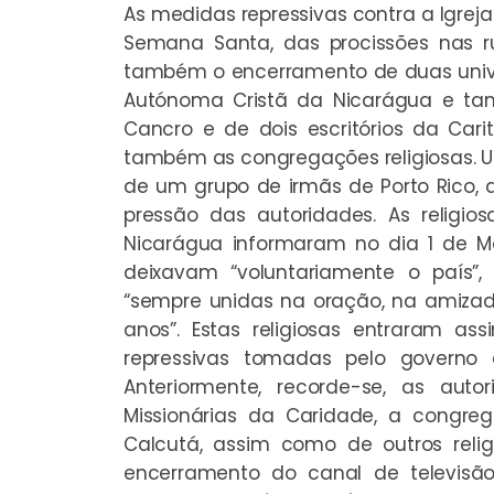
As medidas repressivas contra a Igrej
Semana Santa, das procissões nas r
também o encerramento de duas univer
Autónoma Cristã da Nicarágua e t
Cancro e de dois escritórios da Car
também as congregações religiosas. U
de um grupo de irmãs de Porto Rico,
pressão das autoridades. As religi
Nicarágua informaram no dia 1 de Ma
deixavam “voluntariamente o país
“sempre unidas na oração, na amiza
anos”. Estas religiosas entraram a
repressivas tomadas pelo governo d
Anteriormente, recorde-se, as aut
Missionárias da Caridade, a congr
Calcutá, assim como de outros reli
encerramento do canal de televisão