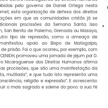
roibidas pelo governo de Daniel Ortega nesta
net, esta organização de defesa dos direitos
ções em que as comunidades cristãs já se
dicionais procissões da Semana Santa. Isso
n, San Benito de Palermo, Grenada ou Masaya,
tro tipo de repressão, como a ameaça de
anifestou apoio ao Bispo de Matagalpa,
e prisão. Foi o que ocorreu, por exemplo, com
 CENIDH, promoveu uma jornada de jejum por D.
ntro Nicaraguense dos Direitos Humanos afirma
as procissões, que são uma manifestação da
eta, mutilada”, e que tudo isto representa uma
nsciência, religião e expressão”. E acrescenta:
uir o mais sagrado e solene do povo: a sua fé