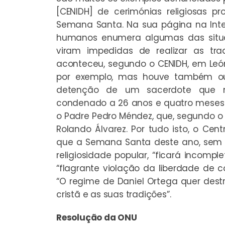
[CENIDH] de cerimónias religiosas p
Semana Santa. Na sua página na Inter
humanos enumera algumas das situa
viram impedidas de realizar as tra
aconteceu, segundo o CENIDH, em Leó
por exemplo, mas houve também ou
detenção de um sacerdote que m
condenado a 26 anos e quatro meses d
o Padre Pedro Méndez, que, segundo o
Rolando Álvarez. Por tudo isto, o Ce
que a Semana Santa deste ano, sem 
religiosidade popular, “ficará incompl
“flagrante violação da liberdade de co
“O regime de Daniel Ortega quer destr
cristã e as suas tradições”.
Resolução da ONU