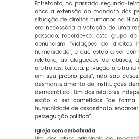
Entretanto, na passada segunda-feira
anos a extensão do mandato dos peri
situação de direitos humanos na Nic
era necessária a votação de uma res
passado, recorde-se, este grupo de
denunciam “violações de direitos
humanidade”, e que estão a ser come
relatório, as alegações de abusos, q
arbitrárias, tortura, privação arbitrá
em seu próprio país”, não são casos
desmantelamento de instituições dem
democrático”. Um dos relatores indepe
estão a ser cometidas “de forma 
humanidade de assassinato, encarceram
perseguição política”.
Igreja sem embaixada
Um dos alvos principais da repres