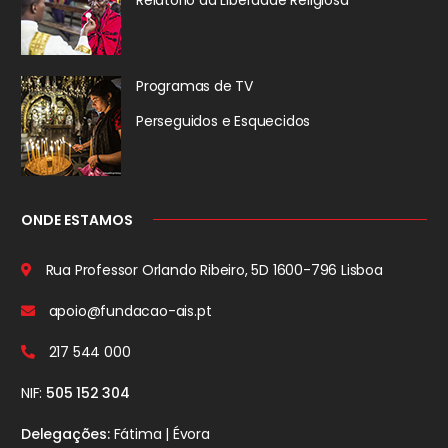
Relatório da
Liberdade Religiosa
Programas de TV
Perseguidos
e Esquecidos
ONDE ESTAMOS
Rua Professor Orlando Ribeiro, 5D
1600-796 Lisboa
apoio@fundacao-ais.pt
217 544 000
NIF:
505 152 304
Delegações:
Fátima | Évora