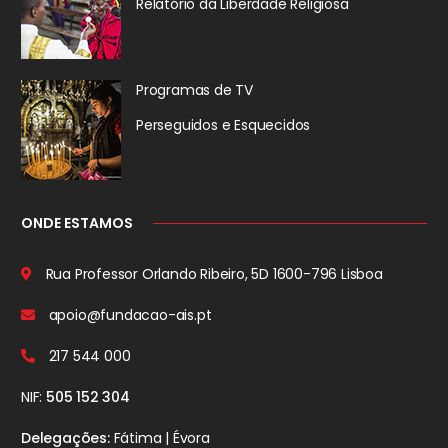
Relatório da
Liberdade Religiosa
Programas de TV
Perseguidos
e Esquecidos
ONDE ESTAMOS
Rua Professor Orlando Ribeiro, 5D
1600-796 Lisboa
apoio@fundacao-ais.pt
217 544 000
NIF:
505 152 304
Delegações:
Fátima | Évora