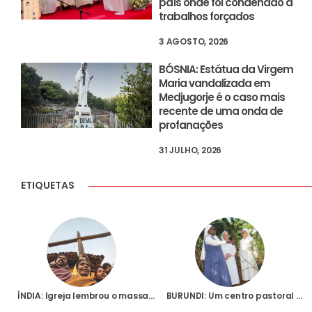
país onde foi condenado a
trabalhos forçados
3 AGOSTO, 2026
BÓSNIA: Estátua da Virgem
Maria vandalizada em
Medjugorje é o caso mais
recente de uma onda de
profanações
31 JULHO, 2026
ETIQUETAS
ÍNDIA: Igreja lembrou o massacre de Agosto de 2008 em Orissa, que passou a ser celebrado como Dia dos Mártires
BURUNDI: Um centro pastoral na Diocese de Muyinga