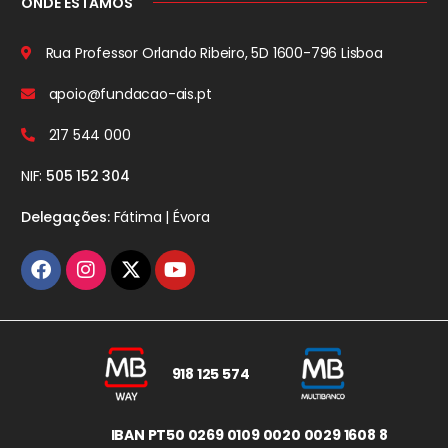
ONDE ESTAMOS
Rua Professor Orlando Ribeiro, 5D
1600-796 Lisboa
apoio@fundacao-ais.pt
217 544 000
NIF:
505 152 304
Delegações:
Fátima | Évora
918 125 574
IBAN PT50 0269 0109 0020 0029 1608 8