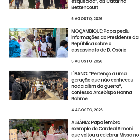
esquecida”, diz Catarina
Bettencourt
6 AGOSTO, 2026
MOÇAMBIQUE: Papa pediu
informações ao Presidente da
República sobre o
assassinato de D. Osório
5 AGOSTO, 2026
LÍBANO: “Pertenço a uma
geração que não conheceu
nada além da guerra”,
confessa Arcebispo Hanna
Rahme
4 AGOSTO, 2026
ALBÂNIA: Papa lembra
exemplo do Cardeal Simoni
que voltou a celebrar Missa no