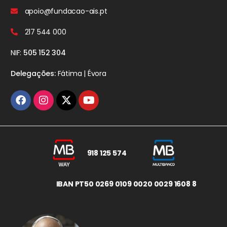
apoio@fundacao-ais.pt
217 544 000
NIF:
505 152 304
Delegações:
Fátima | Évora
918 125 574
IBAN PT50 0269 0109 0020 0029 1608 8