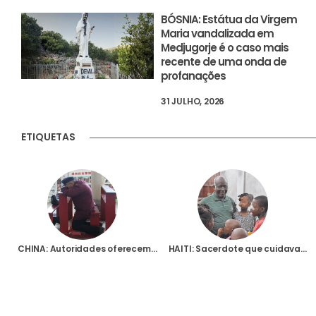
BÓSNIA: Estátua da Virgem
Maria vandalizada em
Medjugorje é o caso mais
recente de uma onda de
profanações
31 JULHO, 2026
ETIQUETAS
CHINA: Autoridades oferecem recompensa pela denúncia de actividades cristãs consideradas ilegais
HAITI: Sacerdote que cuidava de crianças órfãs e de pessoas sem-abrigo foi assassinado a tiro num assalto