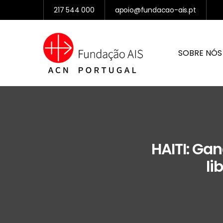
217 544 000
apoio@fundacao-ais.pt
SOBRE NÓS
HAITI: Ga
li