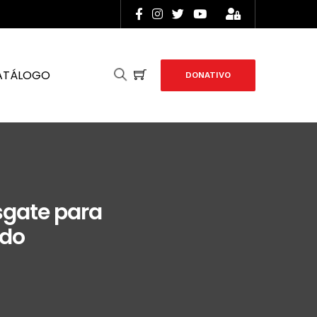
ATÁLOGO
DONATIVO
sgate para
ado