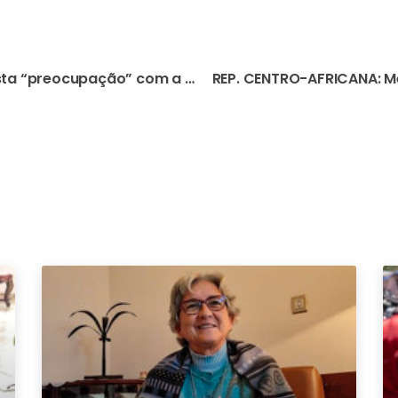
NICARÁGUA: Papa manifesta “preocupação” com a condenação a 26 anos de prisão de D. Rolando Álvarez