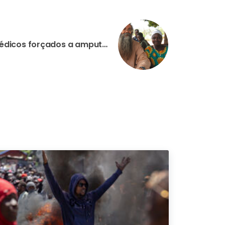
REP. CENTRO-AFRICANA: Médicos forçados a amputar pé de missionário italiano ferido na explosão de uma mina