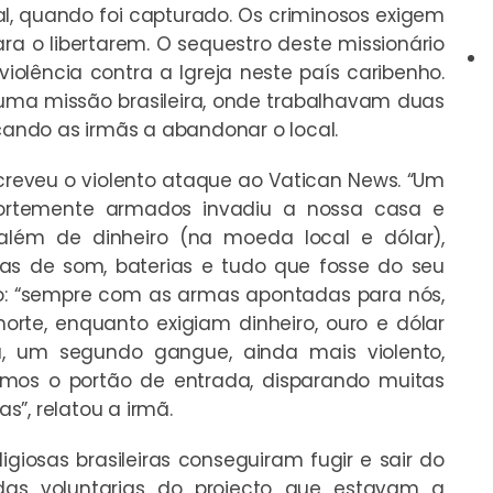
, quando foi capturado. Os criminosos exigem
 o libertarem. O sequestro deste missionário
iolência contra a Igreja neste país caribenho.
 uma missão brasileira, onde trabalhavam duas
rçando as irmãs a abandonar o local.
creveu o violento ataque ao Vatican News. “Um
rtemente armados invadiu a nossa casa e
além de dinheiro (na moeda local e dólar),
s de som, baterias e tudo que fosse do seu
ndo: “sempre com as armas apontadas para nós,
rte, enquanto exigiam dinheiro, ouro e dólar
 um segundo gangue, ainda mais violento,
emos o portão de entrada, disparando muitas
”, relatou a irmã.
igiosas brasileiras conseguiram fugir e sair do
das voluntarias do projecto que estavam a