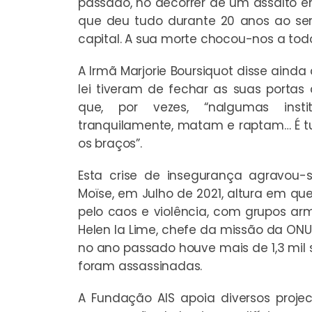
passado, no decorrer de um assalto e
que deu tudo durante 20 anos ao ser
capital. A sua morte chocou-nos a tod
A Irmã Marjorie Boursiquot disse aind
lei tiveram de fechar as suas portas
que, por vezes, “nalgumas instit
tranquilamente, matam e raptam… É 
os braços”.
Esta crise de insegurança agravou-
Moïse, em Julho de 2021, altura em qu
pelo caos e violência, com grupos ar
Helen la Lime, chefe da missão da ONU
no ano passado houve mais de 1,3 mil 
foram assassinadas.
A Fundação AIS apoia diversos proje