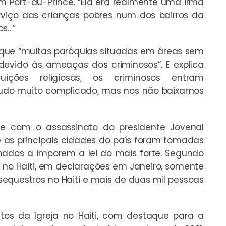
m Port-au-Prince. “Ela era realmente uma irmã
viço das crianças pobres num dos bairros da
os…”
a que “muitas paróquias situadas em áreas sem
 devido às ameaças dos criminosos”. E explica
uições religiosas, os criminosos entram
tudo muito complicado, mas nos não baixamos
se com o assassinato do presidente Jovenal
e as principais cidades do país foram tomadas
mados a imporem a lei do mais forte. Segundo
 no Haiti, em declarações em Janeiro, somente
sequestros no Haiti e mais de duas mil pessoas
ctos da Igreja no Haiti, com destaque para a