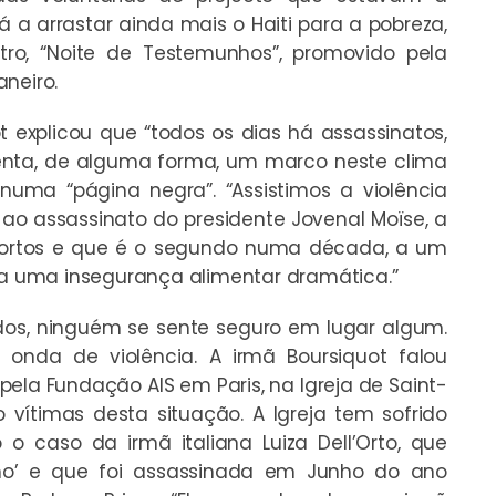
á a arrastar ainda mais o Haiti para a pobreza,
o, “Noite de Testemunhos”, promovido pela
neiro.
t explicou que “todos os dias há assassinatos,
esenta, de alguma forma, um marco neste clima
uma “página negra”. “Assistimos a violência
 ao assassinato do presidente Jovenal Moïse, a
ortos e que é o segundo numa década, a um
e a uma insegurança alimentar dramática.”
os, ninguém se sente seguro em lugar algum.
nda de violência. A irmã Boursiquot falou
la Fundação AIS em Paris, na Igreja de Saint-
 vítimas desta situação. A Igreja tem sofrido
 o caso da irmã italiana Luiza Dell’Orto, que
lho’ e que foi assassinada em Junho do ano