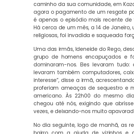
caminho da sua comunidade, em Kazal
agora o pagamento de um resgate para
é apenas o episódio mais recente de v
Há cerca de um mês, a 14 de Janeiro,
religiosas, foi invadida e saqueada fo
Uma das irmãs, Ideneide do Rego, des
grupo de homens encapuçados e fo
dominaram-nos. Eles levaram tudo: 
levaram também computadores, caixa
interesse”, disse a irmã, acrescenta
proferiam ameaças de sequestro e mo
americano. Às 22h00 do mesmo dia,
chegou até nós, exigindo que abríss
vezes, e deixando-nos muito apavoradas
No dia seguinte, logo de manhã, as rel
bairro com a ajuda de vizinhos e 