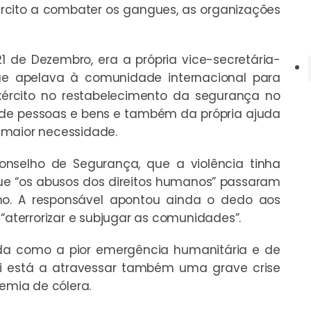
xército a combater os gangues, as organizações
 de Dezembro, era a própria vice-secretária-
 apelava à comunidade internacional para
exército no restabelecimento da segurança no
ão de pessoas e bens e também da própria ajuda
 maior necessidade.
nselho de Segurança, que a violência tinha
que “os abusos dos direitos humanos” passaram
ano. A responsável apontou ainda o dedo aos
terrorizar e subjugar as comunidades”.
cada como a pior emergência humanitária e de
ti está a atravessar também uma grave crise
demia de cólera.