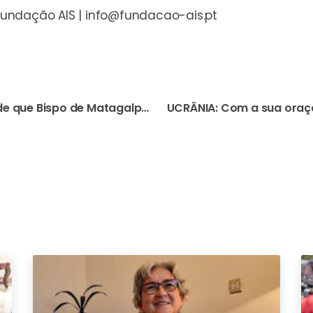
Fundação AIS |
info@fundacao-ais.pt
NICARÁGUA: Tribunal decide que Bispo de Matagalpa tem mesmo de ser julgado e vai continuar detido