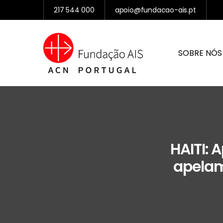
217 544 000
apoio@fundacao-ais.pt
SOBRE NÓS
HAITI: 
apelam