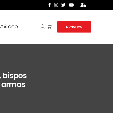
ATÁLOGO
DONATIVO
, bispos
s armas