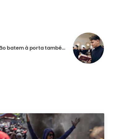
UCRÂNIA: Com a sua oração batem à porta também do vosso coração