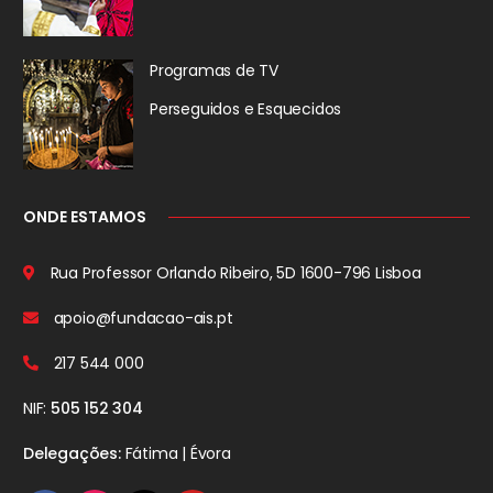
Programas de TV
Perseguidos
e Esquecidos
ONDE ESTAMOS
Rua Professor Orlando Ribeiro, 5D
1600-796 Lisboa
apoio@fundacao-ais.pt
217 544 000
NIF:
505 152 304
Delegações:
Fátima | Évora