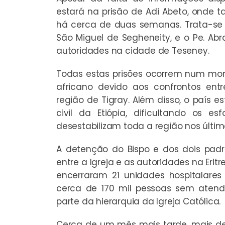
estará na prisão de Adi Abeto, onde
há cerca de duas semanas. Trata-se d
São Miguel de Segheneity, e o Pe. A
autoridades na cidade de Teseney.
Todas estas prisões ocorrem num mo
africano devido aos confrontos ent
região de Tigray. Além disso, o país e
civil da Etiópia, dificultando os
desestabilizam toda a região nos últim
A detenção do Bispo e dos dois padr
entre a Igreja e as autoridades na Eritr
encerraram 21 unidades hospitalares 
cerca de 170 mil pessoas sem atend
parte da hierarquia da Igreja Católica.
Cerca de um mês mais tarde, mais de