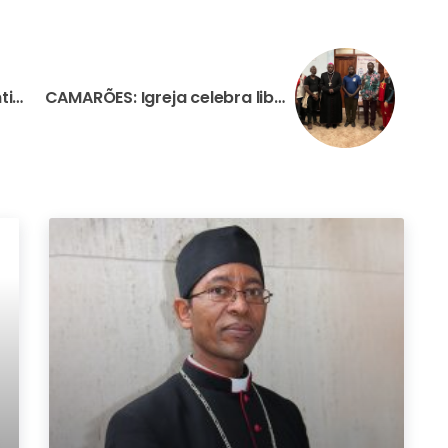
R. D. CONGO: “O terror continua”, diz padre comboniano após ataque de jihadistas a hospital em que morreu uma irmã
CAMARÕES: Igreja celebra libertação de cinco padres, três leigos e uma irmã raptados há seis semanas