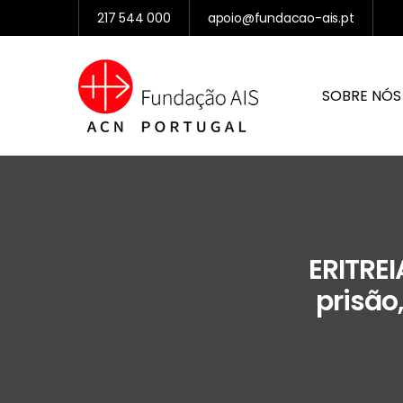
217 544 000
apoio@fundacao-ais.pt
SOBRE NÓS
ERITREI
prisão