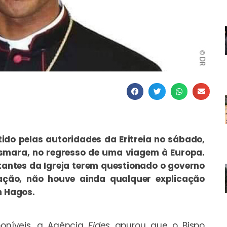
tido pelas autoridades da Eritreia no sábado,
Asmara, no regresso de uma viagem à Europa.
tantes da Igreja terem questionado o governo
ação, não houve ainda qualquer explicação
m Hagos.
oníveis, a
Agência
Fides
apurou que o Bispo