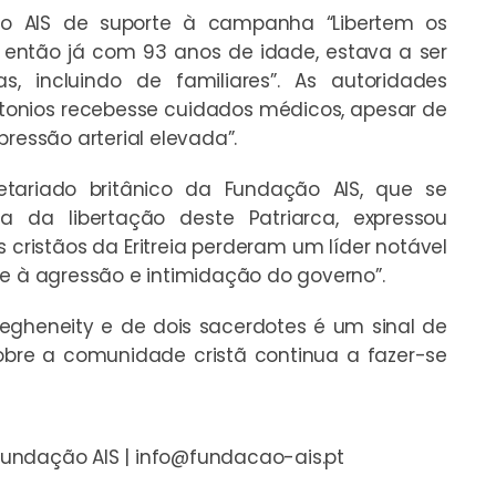
ão AIS de suporte à campanha “Libertem os
ca, então já com 93 anos de idade, estava a ser
s, incluindo de familiares”. As autoridades
onios recebesse cuidados médicos, apesar de
ressão arterial elevada”.
cretariado britânico da Fundação AIS, que se
a da libertação deste Patriarca, expressou
s cristãos da Eritreia perderam um líder notável
ce à agressão e intimidação do governo”.
 Segheneity e de dois sacerdotes é um sinal de
obre a comunidade cristã continua a fazer-se
Fundação AIS |
info@fundacao-ais.pt