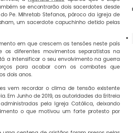
 também se encontrarão dois sacerdotes desde
o Pe. Mihretab Stefanos, pároco da igreja de
braham, um sacerdote capuchinho detido pelas
mento em que crescem as tensões neste país
re os diferentes movimentos separatistas na
stá a intensificar o seu envolvimento na guerra
 esforços para acabar com os combates que
os dois anos.
es vem recordar o clima de tensão existente
eia. Em Junho de 2019, as autoridades da Eritreia
administradas pela Igreja Católica, deixando
imento o que motivou um forte protesto por
 uma centena de cristãos foram presos pelas