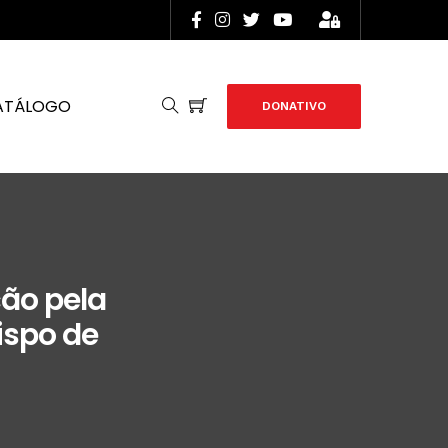
ATÁLOGO
DONATIVO
ção pela
ispo de