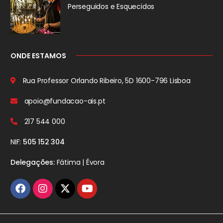
Perseguidos
e Esquecidos
ONDE ESTAMOS
Rua Professor Orlando Ribeiro, 5D
1600-796 Lisboa
apoio@fundacao-ais.pt
217 544 000
NIF:
505 152 304
Delegações:
Fátima | Évora