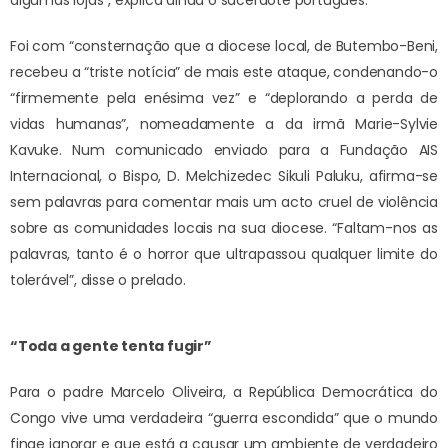
algumas lojas”, explica ainda o sacerdote português.
Foi com “consternação que a diocese local, de Butembo-Beni,
recebeu a “triste notícia” de mais este ataque, condenando-o
“firmemente pela enésima vez” e “deplorando a perda de
vidas humanas”, nomeadamente a da irmã Marie-Sylvie
Kavuke. Num comunicado enviado para a Fundação AIS
Internacional, o Bispo, D. Melchizedec Sikuli Paluku, afirma-se
sem palavras para comentar mais um acto cruel de violência
sobre as comunidades locais na sua diocese. “Faltam-nos as
palavras, tanto é o horror que ultrapassou qualquer limite do
tolerável”, disse o prelado.
“Toda a gente tenta fugir”
Para o padre Marcelo Oliveira, a República Democrática do
Congo vive uma verdadeira “guerra escondida” que o mundo
finge ignorar e que está a causar um ambiente de verdadeiro