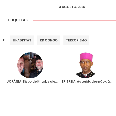
3 AGOSTO, 2026
ETIQUETAS
JIHADISTAS
RD CONGO
TERRORISMO
UCRÂNIA: Bispo de Kharkiv alerta para dias os duros do Inverno: “Precisamos de ajuda”
ERITREIA: Autoridades não dão explicação pela prisão, há mais de uma semana, do Bispo de Segheneity